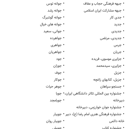
•
•
جبهه فرهنگی حجاب و عفاف
جوانه توس
•
•
جبهه مشارکت ایران اسلامی
جوانه رشد
•
•
جدی کار
جوانه گوتنبرگ
•
•
جدید
جوانه های خیال
•
•
جدیدی
جوانی، سعید
•
•
جدیدی، مرتضی
جواهرده
•
•
جرس
جواهری
•
•
جریان
جواهریان
•
•
جزایری موسوی، فریده
جود
•
•
جزایری، سیدمحمد
جوزان
•
•
جزیل
جوف
•
•
جزیل، کتابهای زاغچه
جوکار
•
•
جستجو سپاهان
جوهر حیات
•
•
جشنواره بین المللی تئاتر دانشگاهی ایران،
جویا
•
دبیرخانه
جویامجد
•
جشنواره جوان خوارزمی، دبیرخانه
•
•
جشنواره فرهنگی هنری امام رضا (ع)، دبیر
جویبار
•
خانه دائمی
جویبار روان
•
•
جشنواره کتاب
جویش