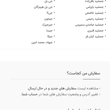
•
•
جمشید باقرزاده
جی بل
•
•
جمشید بایرامی
جی بل هرمزگان
•
•
جمشید خاضعی
جی5
•
•
جمشید رحیمی
جیحون
•
•
جمشید صاعدی سمیرمی
جیرجیرک
•
•
جمشید قنبری
جیسا
•
•
جمشید کیان فر
جیکا
•
جیواد، محمد امین
سفارش من کجاست؟
› مشاهده لیست
سفارش های جدید و در حال ارسال
.
› تغییر آدرس و وضعیت سفارش های شما در
حساب شما
.