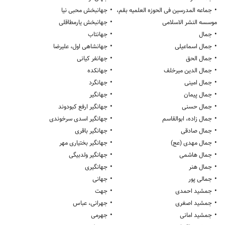
•
•
جماعه المدرسین فی الحوزه العلمیه بقم،
جهانبخش محبی نیا
•
موسسه النشر الاسلامی
جهانبخش یارمطاقلی
•
•
جمال
جهانتاب
•
•
جمال اسماعیلی
جهانشاهی اول، علیرضا
•
•
جمال الحق
جهانفر کیانی
•
•
جمال الدین میرخلف
جهانکده
•
•
جمال امینی
جهانگرد
•
•
جمال پیمان
جهانگیر
•
•
جمال حسنی
جهانگیر ارفع کبودوند
•
•
جمال زاده، ابوالقاسم
جهانگیر اسدی سرخوندی
•
•
جمال صادقی
جهانگیر باقری
•
•
جمال مهدی (عج)
جهانگیر بختیاری مهر
•
•
جمال هاشمی
جهانگیر ولدبیگی
•
•
جمال هنر
جهانگیری
•
•
جمالی پور
جهانی
•
•
جمشید احمدی
جهت
•
•
جمشید اصغری
جهرانی، عباس
•
•
جمشید امانی
جهرمی