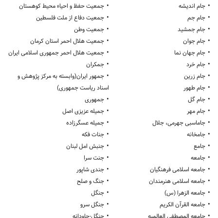
•
•
جام اندیشه
جمعیت حفظ و احیاء محیط کوهستان
•
•
جام جم
جمعیت دفاع از ملت فلسطین
•
•
جام جمشید
جمعیت وطن
•
•
جام جوان
جمعیت هلال احمر استان کرمان
•
•
جام جهان نما
جمعیت هلال احمر جمهوری اسلامی ایران
•
•
جام خرد
جمکران
•
•
جام زرین
جمهور ایران(وابسته به مرکز پژوهش و
•
جام طهور
اسناد ریاست جمهوری)
•
•
جام گل
جمهوری
•
•
جام مهر
جمیله عزیزی اصل
•
•
جاماسبی جهرمی، جلال
جمیله عسگرزاده
•
•
جامخانه
جنات فکه
•
•
جامع
جنبش امل لبنان
•
•
جامعه
جنت سرا
•
•
جامعه اسلامی فرهنگیان
جندی شاپور
•
•
جامعه اسلامی هنرمندان
جنگ و صلح
•
•
جامعه الزهرا (س)
جنگل
•
•
جامعه القرآن الکریم
جنگل سرو
•
•
جامعه المصطفی العالمیه
جنگل-جاودانه