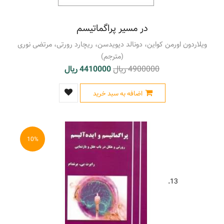
در مسیر پراگماتیسم
ویلاردون اورمن کواین، دونالد دیویدسن، ریچارد رورتی، مرتضی نوری
(مترجم)
4900000 ریال
4410000 ریال
اضافه به سبد خرید
10%
13.