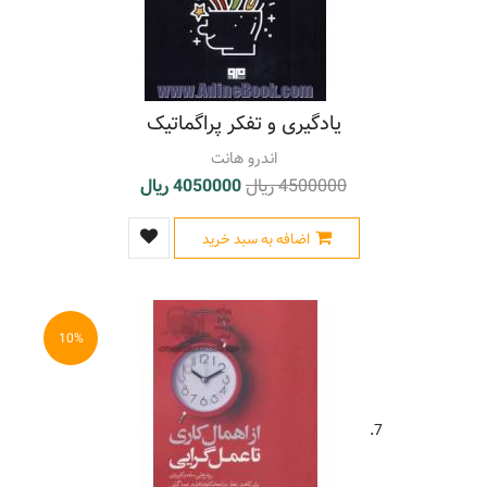
یادگیری و تفکر پراگماتیک
اندرو هانت
4500000 ریال
4050000 ریال
اضافه به سبد خرید
10%
7.