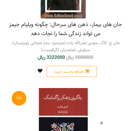
جان های بیمار، ذهن های سرحال: چگونه ویلیام جیمز
می تواند زندگی شما را نجات دهد
جان ج. کاگ، مهدی نصرالله زاده (مترجم)، سارا شجاعی (ویراستار)،
سیاوش تصاعدیان (گرافیست)
3580000 ریال
3222000 ریال
اضافه به سبد خرید
10%
6.