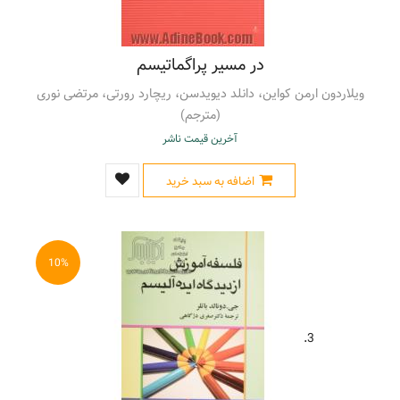
واقعیت
(1)
ویتگنشتاین، لودویگ، 1889 - 1951م.
(1)
پراگماتیسم، تاریخ - قرن 20 م
(1)
در مسیر پراگماتیسم
پرورش ذهن
(1)
کارایی ذهن
(1)
ویلاردون ارمن کواین، دانلد دیویدسن، ریچارد رورتی، مرتضی نوری
یادگیری
(1)
(مترجم)
آخرین قیمت ناشر
اضافه به سبد خرید
10%
3.