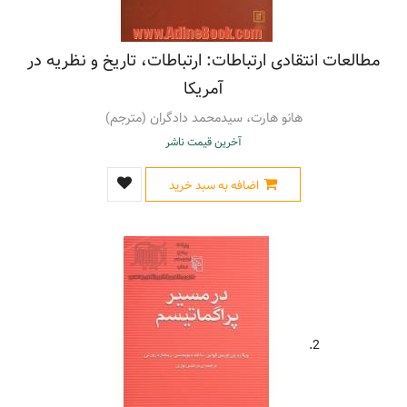
روشنگری
(1)
سازمان - فلسفه
(2)
مطالعات انتقادی ارتباطات: ارتباطات، تاریخ و نظریه در
طبیعت گرایی
(1)
آمریکا
علوم اجتماعی - فلسفه
(3)
فلسفه - مقاله ها و خطابه ها
(1)
هانو هارت، سیدمحمد دادگران (مترجم)
فلسفه جدید - قرن 20
(1)
آخرین قیمت ناشر
فلسفه جدید - قرن 20م.
(2)
فمینیسم - نگرش ها
(2)
اضافه به سبد خرید
فیلسوفان زن
(1)
معلمان - اخلاق حرفه ای - جنبه های مذهبی - اسلام
(1)
معلمان - روابط با شاگردان - جنبه های مذهبی - اسلام
(1)
موفقیت
(4)
نظریه انتقادی
(2)
نکته گویی ها و گزینه گویی ها
(1)
هدف و هدف گزینی (روان شناسی)
(1)
2.
همبستگی - جنبه های اجتماعی
(1)
هگل، گئورگ ویلهلم فریدریش، 1770 - 1831 م.
(1)
واقع گرایی
(3)