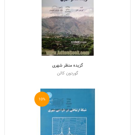
گزیده منظر شهری
گوردون کالن
10%