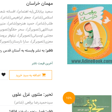
مهمان خراسان
سعید بیابانکی(به اهتمام)، افسانه شعب
اسلامی(شاعر)، جعفر ابراهیمی(شاعر)،
طلب(شاعر)، حمید هنرجو(شاعر)، منیره
عبداللهی(تصویرگر)، سحر حقگو(تصویرگ
مجتبی اوسیانی(تصویرگر)، نیلوفر برومن
معزی(تصویرگر)، سارا نارستان(تصویرگر
ناشر:
به نشر وابسته به آستان قدس ر
آخرین قیمت ناشر
اضافه به سبد خرید
تحیر: مثنوی غزل علوی
10%
سیدحمیدرضا برقعی (شاعر)
ناشر:
فصل پنجم -
اسفند 1404