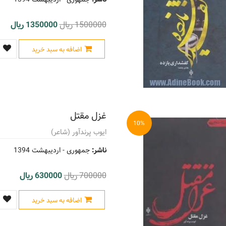
1500000 ریال
1350000 ریال
اضافه به سبد خرید
غزل مقتل
10%
ایوب پرندآور (شاعر)
ناشر:
جمهوری -
اردیبهشت 1394
700000 ریال
630000 ریال
اضافه به سبد خرید