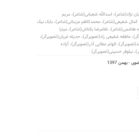
ان نژاد(شاعر)، اسدالله شعبانی(شاعر)، مریم
 کمال شفیعی(شاعر)، محمدکاظم مزینانی(شاعر)، بابک نیک
 هاشمی(شاعر)، غلامرضا بکتاش(شاعر)، میترا
ر)، عاطفه شفیعی راد(تصویرگر)، حدیثه غربان(تصویرگر)،
د(تصویرگر)، الهام عطایی آذر(تصویرگر)، آزاده
)، نیلوفر حسینی(تصویرگر)
ضوی -
بهمن 1397