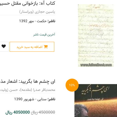
کتاب آه: بازخوانی مقتل حسین
یاسین حجازی (ویراستار)
ناشر:
حکمت -
مهر 1392
آخرین قیمت ناشر
اضافه به سبد خرید
ای چشم ها بگریید: اشعار مذ
10%
محمدباقر صدرا (مقدمه)، حسن ژولیده 
ناشر:
سنایی -
شهریور 1390
4500000 ریال
4050000 ریال