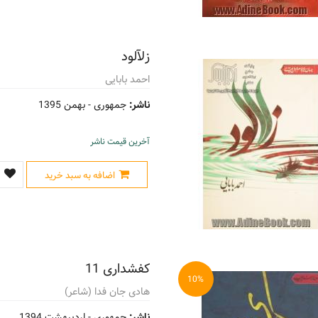
زلآلود
احمد بابایی
ناشر:
جمهوری -
بهمن 1395
آخرین قیمت ناشر
اضافه به سبد خرید
کفشداری 11
10%
هادی جان فدا (شاعر)
ناشر:
جمهوری -
اردیبهشت 1394