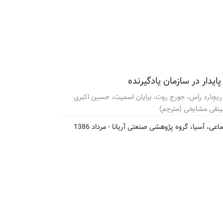
یدار در سازمان یادگیرنده
ز، ریچارد راس، جورج روت، برایان اسمیت، حسین اکبری
ینقی مشایخی (مترجم)
عی، آسیا، گروه پژوهشی صنعتی آریانا -
مرداد 1386