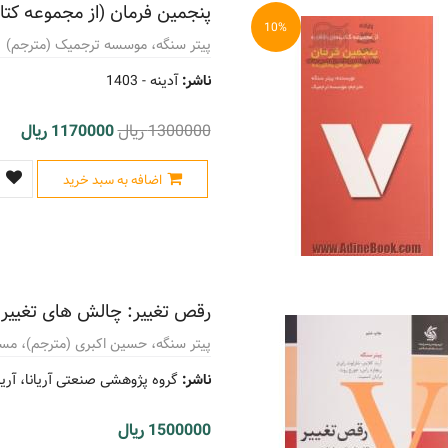
پنجمین فرمان (از مجموعه کت
10%
پیتر سنگه، موسسه ترجمیک (مترجم)
ناشر:
آدینه -
1403
1300000 ریال
1170000 ریال
اضافه به سبد خرید
رقص تغییر: چالش های تغییر پا
پیتر سنگه، حسین اکبری (مترجم)، مس
ناشر:
گروه پژوهشی صنعتی آریانا، آریان
1500000 ریال