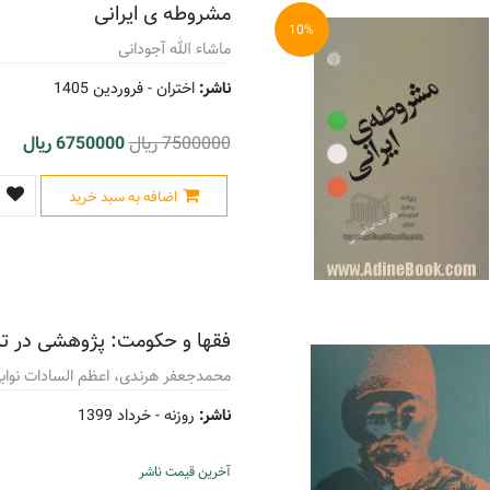
مشروطه ی ایرانی
10%
ماشاء الله آجودانی
ناشر:
اختران -
فروردین 1405
7500000 ریال
6750000 ریال
اضافه به سبد خرید
فقها و حکومت: پژوهشی در ت
محمدجعفر هرندی، اعظم السادات نوابی
ناشر:
روزنه -
خرداد 1399
آخرین قیمت ناشر