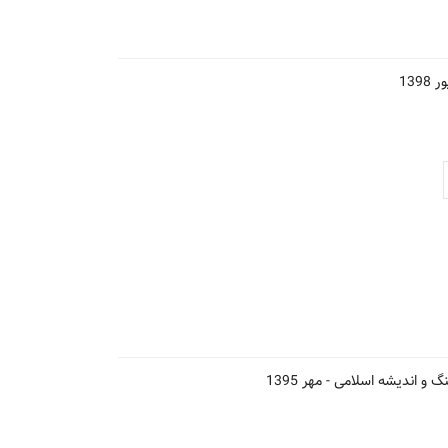
1398
گ و اندیشه اسلامی -
مهر 1395