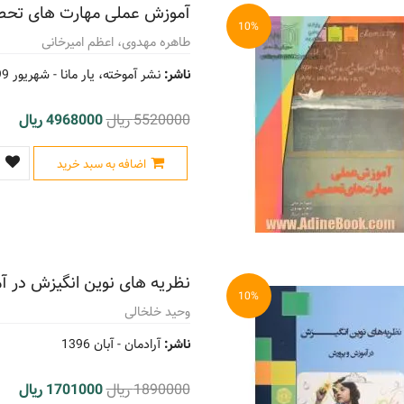
آموزش عملی مهارت های تحص
10%
طاهره مهدوی، اعظم امیرخانی
ناشر:
نشر آموخته، یار مانا -
شهریور 1399
5520000 ریال
4968000 ریال
اضافه به سبد خرید
نظریه های نوین انگیزش در 
10%
وحید خلخالی
ناشر:
آرادمان -
آبان 1396
1890000 ریال
1701000 ریال