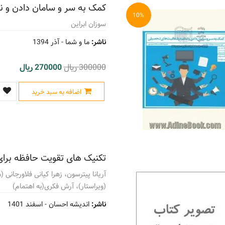
کمک به سر و سامان دادن و ن
10%
سوزان ابراین
ناشر:
ما و شما -
آذر 1394
300000 ریال
270000 ریال
اضافه به سبد خرید
تکنیک های تقویت حافظه برای
آریانا پیترسون، زهرا کیانی فلاورجانی
(ویراستار)، آرش فکری(به اهتمام)
ناشر:
اندیشه احسان -
اسفند 1401