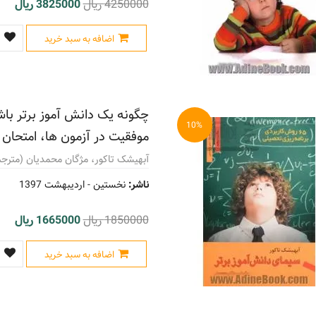
4250000 ریال
3825000 ریال
اضافه به سبد خرید
چگونه یک دانش آموز برتر باش
10%
موفقیت در آزمون ها، امتحان 
آبهیشک تاکور، مژگان محمدیان (مترجم
ناشر:
نخستین -
اردیبهشت 1397
1850000 ریال
1665000 ریال
اضافه به سبد خرید