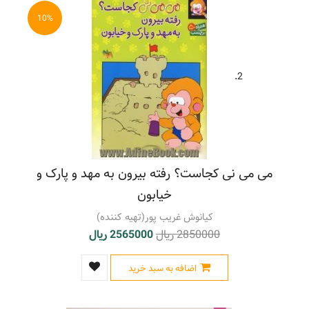
همکاری - داستان
(40)
پرندگان - داستان
(32)
10%
کلاغ ها - داستان
(36)
کلیله و دمنه - اقتباس ها
(114)
کمک کردن - داستان
(86)
2.
کودکان - راه و رسم زندگی - داستان
(26)
کودکان - راهنمای مهارت های زندگی - داستان
(88)
گربه ها - داستان
(52)
گرگ ها - داستان
(28)
می می نی کجاست؟ رفته بیرون به مهد و پارک و
خیابون
کیانوش غریب پور(تهیه کننده)
2850000 ریال
2565000 ریال
اضافه به سبد خرید