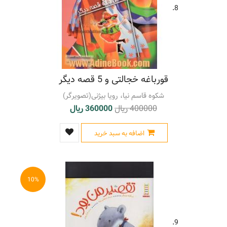
8.
قورباغه خجالتی و 5 قصه دیگر
شکوه قاسم نیا، رویا بیژنی(تصویرگر)
400000 ریال
360000 ریال
اضافه به سبد خرید
10%
9.