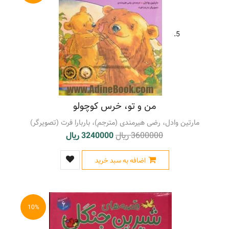
5.
من و تو، خرس کوچولو
مارتین وادل، رضی هیرمندی (مترجم)، باربارا فرت (تصویرگر)
3600000 ریال
3240000 ریال
اضافه به سبد خرید
10%