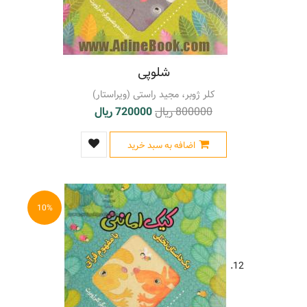
شلوپی
کلر ژوبر، مجید راستی (ویراستار)
800000 ریال
720000 ریال
اضافه به سبد خرید
10%
12.