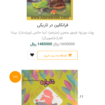
فرانکلین در تاریکی
پولت بورژوا، فرمهر منجزی (مترجم)، آیدا حاتمی (ویراستار)، برندا
کلارک(تصویرگر)
1650000 ریال
1485000 ریال
اضافه به سبد خرید
10%
11.