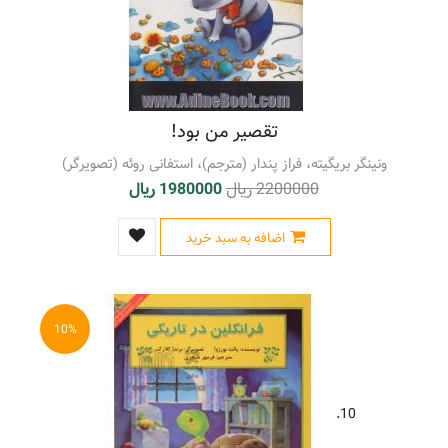
تقصیر من بود!
ونینگر بریگیته، فراز پندار (مترجم)، استفانی روئه (تصویرگر)
2200000 ریال
1980000 ریال
اضافه به سبد خرید
10%
10.