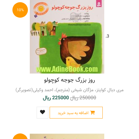
10%
3.
روز بزرگ جوجه کوچولو
مری دبال کوایتز، مژگان شیخی (مترجم)، احمد وکیلی(تصویرگر)
250000 ریال
225000 ریال
اضافه به سبد خرید