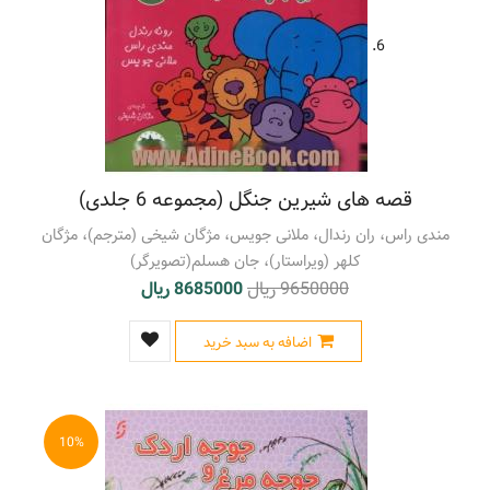
6.
قصه های شیرین جنگل (مجموعه 6 جلدی)
مندی راس، ران رندال، ملانی جویس، مژگان شیخی (مترجم)، مژگان
کلهر (ویراستار)، جان هسلم(تصویرگر)
9650000 ریال
8685000 ریال
اضافه به سبد خرید
10%