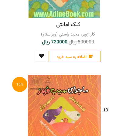
کیک امانتی
کلر ژوبر، مجید راستی (ویراستار)
800000 ریال
720000 ریال
اضافه به سبد خرید
10%
13.