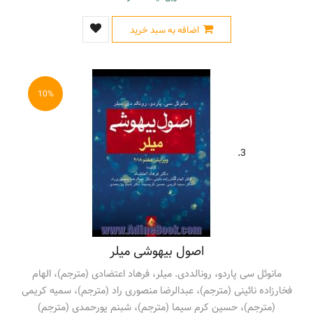
اضافه به سبد خرید
10%
3.
اصول بیهوشی میلر
مانوئل سی پاردو، رونالددی. میلر، فرهاد اعتضادی (مترجم)، الهام
فخارزاده نائینی (مترجم)، عبدالرضا منصوری راد (مترجم)، سمیه کریمی
(مترجم)، حسین کرم سیما (مترجم)، شبنم پورحمدی (مترجم)