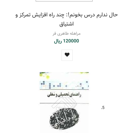
حال ندارم درس بخونم!: چند راه افزایش تمرکز و
اشتیاق
مراهله طاهری فر
120000 ریال
5.