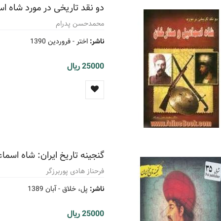
دو نقد تاریخی در مورد شاه ا
محمدحسن پدرام
ناشر:
اختر -
فروردین 1390
25000 ریال
گنجینه تاریخ ایران: شاه اس
فرحناز هادی پوربرزگر
ناشر:
پل، خلاق -
آبان 1389
25000 ریال