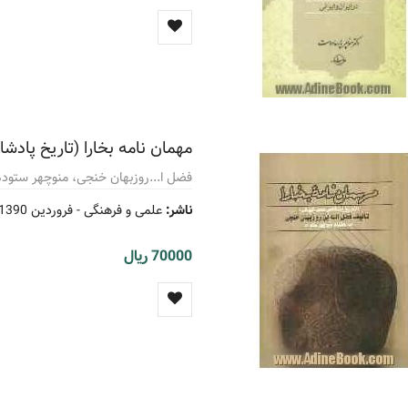
مهمان نامه بخارا (تاریخ پادش
فضل ا...روزبهان خنجی، منوچهر ستوده 
ناشر:
علمی و فرهنگی -
فروردین 1390
70000 ریال