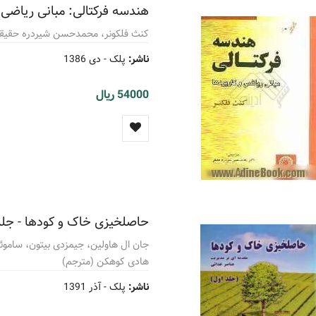
هندسه فرکتالی: مبانی ریاضی و
کنث فلکونر، محمدحسن شیردره حقیقی
ناشر:
پلک -
دی 1386
54000 ریال
حاصلخیزی خاک و کودها - جلد
جان ال هاولین، جیمزدی بیتون، ساموئ
هادی کوهکن (مترجم)
ناشر:
پلک -
آذر 1391