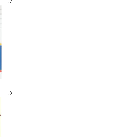
7.
علی بن ابی طالب(ع)، امام اول، 23 قبل
از هجرت - 40 ق. - شعر
(2)
فالگیری
(11)
قرآن - ترجمه ها - فارسی
(2)
مثبت نگری
(2)
مشتری شناسی - مدیریت
(2)
موفقیت
(21)
موفقیت - جنبه های روان شناسی
(5)
موفقیت - داستان
(2)
موفقیت - کلمات قصار
(2)
نکته گویی ها و گزینه گویی ها
(3)
ورزش - واژه نامه ها - انگلیسی
(2)
وقت - تنظیم
(4)
8.
پوست - سرطان
(2)
چاپ - تاریخ
(2)