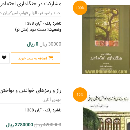
مشارکت در جنگلداری اجتماعی
100%
احمد رضوانفر، الهام فهام، امیرکیوان
ناشر:
پلک -
آبان 1388
وضعیت:
دست دوم (مثل نو)
30000 ریال
0 ریال
اضافه به سبد خرید
راز و رمزهای خواندن و نواختن
10%
مهدی آثاری
ناشر:
پلک -
آبان 1388
4200000 ریال
3780000 ریال