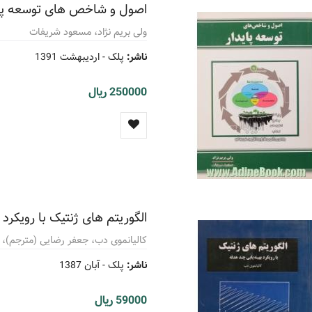
اصول و شاخص های توسعه پای
ولی بریم نژاد، مسعود شریفات
ناشر:
پلک -
اردیبهشت 1391
250000 ریال
الگوریتم های ژنتیک با رویکرد
کالیانموی دب، جعفر رضایی (مترجم)، 
ناشر:
پلک -
آبان 1387
59000 ریال