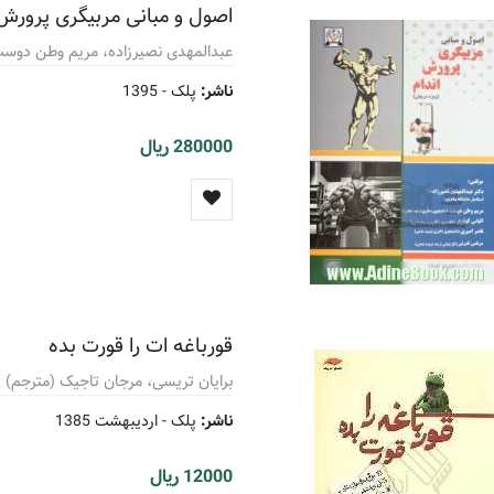
اصول و مبانی مربیگری پرورش ا
عبدالمهدی نصیرزاده، مریم وطن دوس
ناشر:
پلک -
1395
280000 ریال
قورباغه ات را قورت بده
برایان تریسی، مرجان تاجیک (مترجم)
ناشر:
پلک -
اردیبهشت 1385
12000 ریال