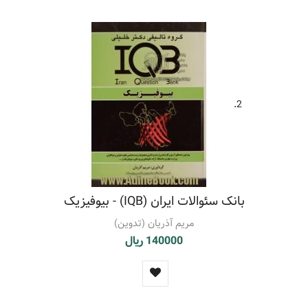
ورزش
(1)
ورزش - تاثیر تغذیه
(1)
ورزش - زخم ها و آسیب ها
(1)
کلاس داری
(1)
کودکان - راه و رسم زندگی
(1)
یاخته شناسی - آزمون ها و تمرین ها (عالی)
(2)
2.
بانک سئوالات ایران (IQB) - بیوفیزیک
مریم آذریان (تدوین)
140000 ریال