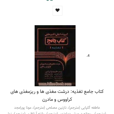
4.
کتاب جامع تغذیه: درشت مغذی ها و ریزمغذی های
کراووس و مادرن
عاطفه گلپایی (مترجم)، نازنین مصلحی (مترجم)، مونا پورامجد
(مترجم)، ریحانه درویش دماوندی (مترجم)، پانته آ ناظری (مترجم)، ندا