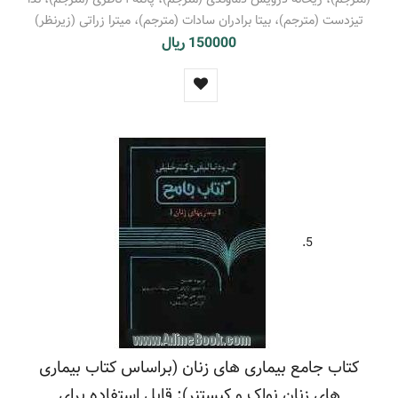
تیزدست (مترجم)، بیتا برادران سادات (مترجم)، میترا زراتی (زیرنظر)
150000 ریال
5.
کتاب جامع بیماری های زنان (براساس کتاب بیماری
های زنان نواک و کیستنر): قابل استفاده برای