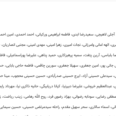
ی لاهیجی، سعیدرضا ابدی، فاطمه ابراهیمی ورکیانی، احمد احمدی، امین احمدی
 الهه امانی وامرزانی، نجات امیری، زهرا امینی، مهدی امینی، مجتبی انصاریان، ح
بلباسی، آرین پتفت، سمیه پرهیزکاری، حمید پناهی، علیرضا پوراسماعیلی، فاطمه
 جانی پور، امین جعفری، سهیلا جعفری، سورین چاقمی، فاطمه حاجی بابایی، ح
ی، سیدعلی حسینی آزاد، ایرج حسینی صدرآبادی، حسین حسینی محجوب، مینا حس
، عبدالعظیم خروشی، علیرضا دبیرنیا، کیانا دریابیگی، حانیه ذاکری نیا، مهرداد ر
طفی رضایی، سودابه رضوانی، بهزاد رضوی فرد، روح الله رهامی، زینب ریاضت، زهرا 
نی، اسماء سالاری، سحر سهیل مقدم، راحله سیدمرتضی حسینی، حسین سیمایی صر