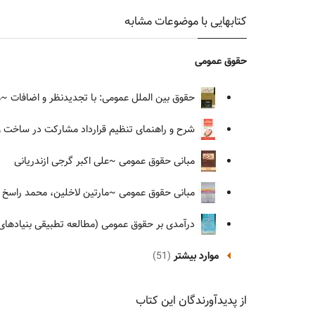
کتابهایی با موضوعات مشابه
حقوق عمومی
حقوق بین الملل عمومی: با تجدیدنظر و اضافات
~مح
شرح و راهنمای تنظیم قرارداد مشارکت در ساخت و ساز (از صفر تا
مبانی حقوق عمومی
~علی اکبر گرجی ازندریانی
مبانی حقوق عمومی
~مارتین لاخلین، محمد راسخ 
درآمدی بر حقوق عمومی (مطالعه تطبیقی بنیادهای ح
موارد بیشتر
(51)
از پدیدآورندگان این کتاب