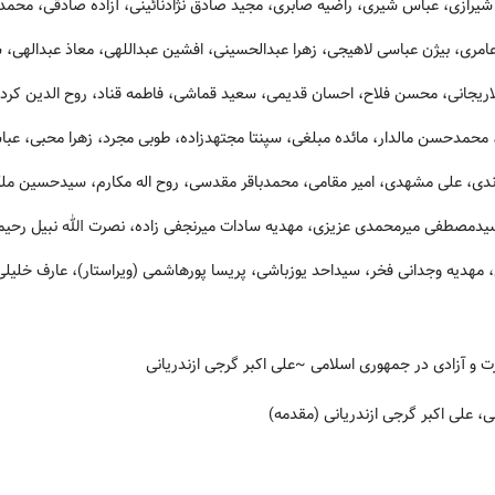
یرازی، عباس شیری، راضیه صابری، مجید صادق نژادنائینی، آزاده صادقی، محم
 عامری، بیژن عباسی لاهیجی، زهرا عبدالحسینی، افشین عبداللهی، معاذ عبداله
جانی، محسن فلاح، احسان قدیمی، سعید قماشی، فاطمه قناد، روح الدین کردعلیون
نی، محمدحسن مالدار، مائده مبلغی، سپنتا مجتهدزاده، طوبی مجرد، زهرا محبی،
 مرندی، علی مشهدی، امیر مقامی، محمدباقر مقدسی، روح اله مکارم، سیدحسین 
مصطفی میرمحمدی عزیزی، مهدیه سادات میرنجفی زاده، نصرت الله نبیل رحیمی، 
هدیه وجدانی فخر، سیداحد یوزباشی، پریسا پورهاشمی (ویراستار)، عارف خلیلی پ
ت و آزادی در جمهوری اسلامی
~علی اکبر گرجی ازندریانی
 علی اکبر گرجی ازندریانی (مقدمه)