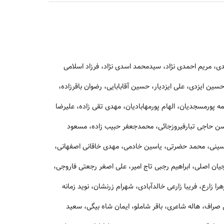
، مریم احمدی نژاد، سیدمحمد اسدی نژاد، فرزاد اسلامی
سین ایزدی، علی ایزدیار، حسین آقابابایی، رضوان باقرزاده،
 پورمسجدیان، الهام پورمهابادیان، مهدی تقی زاده، علیرضا
سن حاجی تبارفیروزجائی، محمدجعفر حبیب زاده، مسعود
ینی، محمد حضرتی، یاسین خادمی، مهدی خاقانی اصفهانی،
ایجیان اصلی، ابراهیم رجبی تاج امیر، علی اصغر رجعتی فاروجی،
زارع، فریبا زارعی خالدآبادی، شهرام زرنشان، نوید زمانه
اف، هاله شاعری، باقر شاملو، ایمان شاه بیگی، سعید