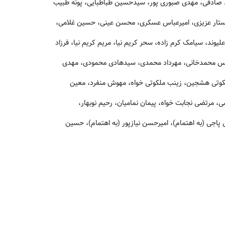
د صادقی، مهدی صبوری پور، سیدحسین طباطبایی، پونه طبیب
ی، ستار عزیزی، امیرعباس عسکری، محسن عینی، حسین غلامی،
د، سیامک کرم زاده، سحر کریم نیا، مریم کریم نیا، فرزاد
 عباس محمدخانی، مهرداد محمدی، سیدهادی محمودی، مهدی
ملکوتی هشجین، زینب ملکوتی خواه، مهوش منفرد، معین
مرتضی نجابت خواه، پیمان نمامیان، رحیم نوبهار،
اجی (به اهتمام)، امیرحسن نیازپور (به اهتمام)، حسین