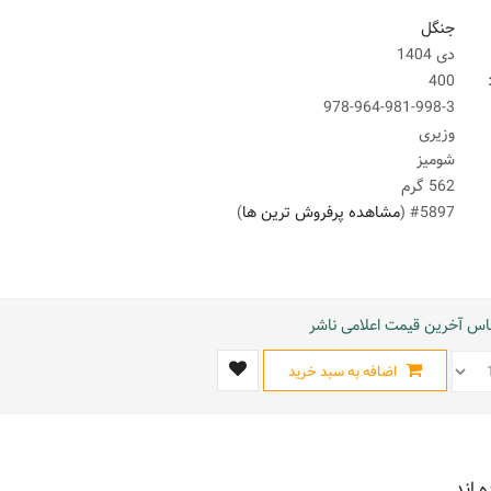
جنگل
دی 1404
400
978-964-981-998-3
وزیری
شومیز
562 گرم
#5897 (
مشاهده پرفروش ترین ها
)
ساس آخرین قیمت اعلامی ناشر
اضافه به سبد خرید
ه اند