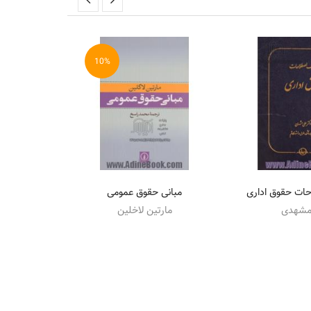
10%
ات حقوق اداری
مبانی حقوق عمومی
سیرالملوک
مشهدی
مارتین لاخلین
حسن بن ع