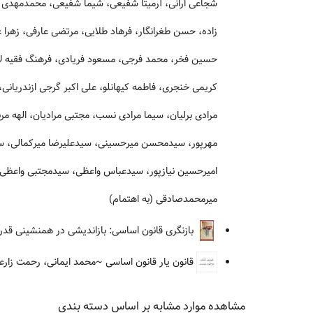
شجاعی ارانی، آرمیتا شفیعی، شیما شفیعی، محمدمهدی ش
زاده، حسن طغرانگار، فرهاد طلایی، مرتضی عارفی، زهرا
حسین فخر، محمد فرجی، مسعود فریادی، فرهنگ فقیه لاری
کریمی خنجری، فاطمه کیهانلو، علی اکبر گرجی ازندریا
مرادی برلیان، سیما مرادی نسب، مجتبی مرادیان، الهه
مهرپور، سیدمحسن میرحسینی، سیدعلیرضا میرکمالی، سید
امیرحسین نیازپور، سیدعباس واعظی، سیدمجتبی واعظی، م
میرمحمدصادقی (به اهتمام)
بازنگری قانون اساسی: بازاندیشی در همنشینی قدر
قانون یار قانون اساسی
~محمد ایمانی، رحمت زارعی،
مشاهده موارد مشابه بر اساس دسته بندی