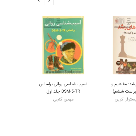
شد: مفاهیم و
آسیب شناسی روانی براساس
ویراست ششم)
DSM-5-TR جلد اول
تحولی: از 
رفتارشناسی
یستوفر کرین
مهدی گنجی
(وی
پری