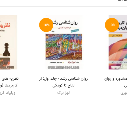
10%
10%
شاوره و روان
روان شناسی رشد - جلد اول: از
نظریه های ر
ی
لقاح تا کودکی
کاربردها (
وری
لورا برک
ویلیام کر