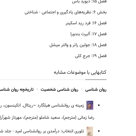
فصل ۱۵: دیوید باس
بخش ۶: نظریه‌های یادگیری و اجتماعی - شناختی
فصل ۱۶: فرد رید اسکینر
فصل ۱۷: آلبرت بندورا
فصل ۱۸: جولین راتر و والتر میشل
فصل ۱۹: جرج کلی
کتابهایی با موضوعات مشابه
روان شناسی
•
روان شناسی شخصیت
•
تاریخچه روان شناس
زمینه ی روانشناسی هیلگارد
~ریتاال. اتکینسون، ر
رضا زمانی (مترجم)، سعید شاملو (مترجم)، مهرناز شهرآ
تئوری انتخاب: درآمدی بر روانشناسی امید - جلد شو