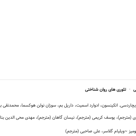
ی
•
تئوری های روان شناختی
یچاردسی. اتکینسون، ادوارد اسمیت، داریل بم، سوزان نولن هوکسما، محمدنقی برا
رای (مترجم)، یوسف کریمی (مترجم)، نیسان گاهان (مترجم)، مهدی محی الدین بن
میز
~ویلیام گلاسر، علی صاحبی (مترجم)