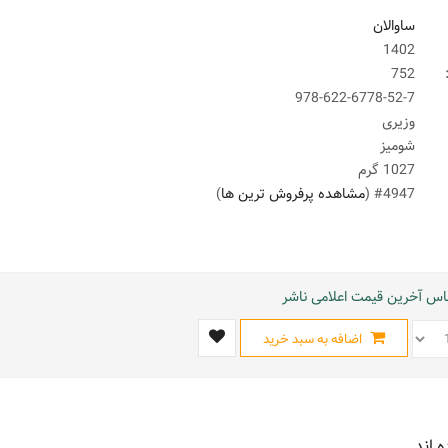
ساوالان
1402
752
978-622-6778-52-7
وزیری
شومیز
1027 گرم
#4947 (
مشاهده پرفروش ترین ها
)
ساس آخرین قیمت اعلامی ناشر
اضافه به سبد خرید
ه اند