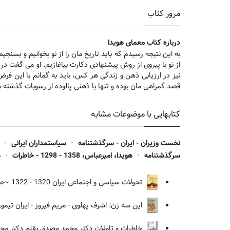
مرور کتاب
درباره کتاب معمای هویدا
به این نتیجه رسیدم که باید تاریخ مان را از نو بخوانیم و بسن
از نو با پیروی از روش پیشنهادی دکارت بیاغازیم. او می گفت 
نیز در ارزیابی ذهن و زندگی هر کس، باید به گمانم با این فرض
قصد گمراهی مان بوده و تنها با ذهنی پالوده از رسوبات گذشته 
کتابهایی با موضوعات مشابه
نخست وزیران - ایران - سرگذشتنامه
•
سیاستمداران ایرانی
•
سرگذشتنامه
•
هویدا، امیرعباس، 1358 - 1298 - خاطرات
•
ه
تحولات سیاسی و اجتماعی ایران 1320 - 1322
~صاد
این سه زن: اشرف پهلوی - مریم فیروز - ایران تیمو
خاطرات و تاملات دکتر محمد مصدق بقلم دکتر محم