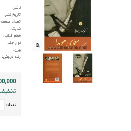
ناشر:
تاریخ نشر:
تعداد صفحه:
شابک:
قطع کتاب:
نوع جلد:
وزن:
رتبه فروش:
00,000
تخفیف: 750000 ریال (
تعداد: