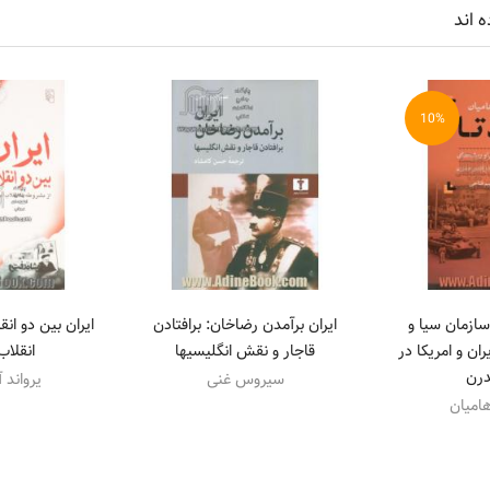
ه اند
10%
داد، سازمان سیا و
ایران برآمدن رضاخان: برافتادن
ایران بین دو انق
ان و امریکا در
قاجار و نقش انگلیسیها
انقلاب
رن
سیروس غنی
یرواند آ
اهامیان