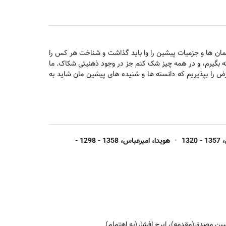
و گمان ها و جزمیات پیشین را وا باید گذاشت و شناخت هر کس را
ته بگیرم، و در همه چیز شک کنم جز در وجود ذهنیتی شکاک. ما
فرض را بپذیریم که دانسته ها و شنیده های پیشین مان شاید به
132
•
هویدا، امیرعباس، 1358 - 1298 -
ن مصدق(مقدمه)، ایرج افشار(به اهتمام)