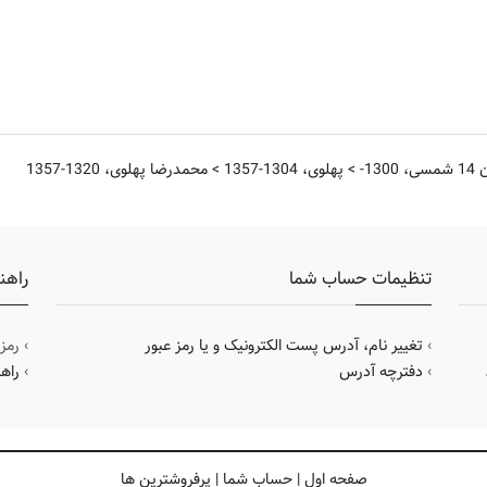
، 1300-
>
پهلوی، 1304-1357
>
محمدرضا پهلوی، 1320-1357
تنظیمات حساب شما
راهن
›
تغییر نام، آدرس پست الکترونیک و یا رمز عبور
› رمز
›
دفترچه آدرس
›
راه
صفحه اول
|
حساب شما
|
پرفروشترین ها