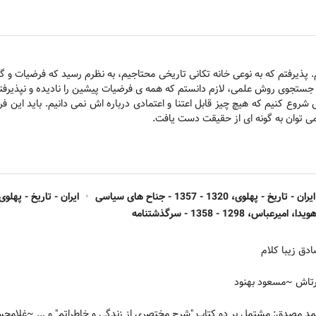
جیم. پذیرفتم که به نوعی خانه تکانی تاریخی محتاجیم، به نظرم رسید که فرضیات 
در جستجوی روش علمی، لازم دانستم که همه ی فرضیات پیشین را نادیده و نپذیرف
 شروع کنیم که هیچ چیز قابل اعتنا و اعتمادی درباره اش نمی دانیم. باید این 
می توان به گونه ای از حقیقت دست یافت.
ایران - تاریخ - پهلوی، 1320 - 1357 - جناح های سیاسی
•
ایران - تاریخ - پهلوی، 1357 - 0
ویدا، امیرعباس، 1298 - 1358 - سرگذشتنامه
ق زیبا کلام
رتاش
~مسعود بهنود
د مصدق: مشتمل بر دو کتاب "شرح مختصری از زندگی و خاطراتم" و ...
~غلامحسی