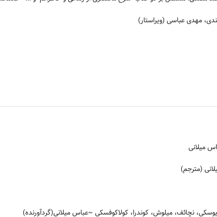
دی، مهدی عباسی (ویراستار)
س میلانی
انی (مترجم)
تایوسکی، نچائف، میلوش، کوندرا، کولاکوفسکی
~عباس میلانی(گردآورنده)