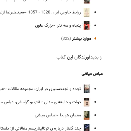
روابط خارجی ایران 1320 - 1357
~سیدعلیرضا ازغن
پنجاه و سه نفر
~بزرگ علوی
موارد بیشتر
(322)
از پدیدآورندگان این کتاب
عباس میلانی
تجدد و تجددستیزی در ایران: مجموعه مقالات
~عبا
دولت و جامعه ی مدنی
~آنتونیو گرامشی، عباس میل
معمای هویدا
~عباس میلانی
چند گفتار درباره ی توتالیتاریسم مقالاتی از: داس