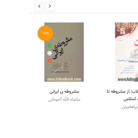
10%
لاب: از مشروطه تا
مشروطه ی ایرانی
275 روز بازرگا
 اسلامی
ماشاء الله آجودانی
مس
براهامیان