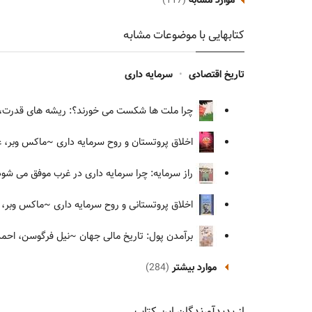
موارد مشابه
(117)
کتابهایی با موضوعات مشابه
تاریخ اقتصادی
•
سرمایه داری
چرا ملت ها شکست می خورند؟: ریشه های قدرت، 
اخلاق پروتستان و روح سرمایه داری
~ماکس وبر، عب
راز سرمایه: چرا سرمایه داری در غرب موفق می ش
اخلاق پروتستانی و روح سرمایه داری
~ماکس وبر، م
برآمدن پول: تاریخ مالی جهان
~نیل فرگوسن، احمد
موارد بیشتر
(284)
از پدیدآورندگان این کتاب