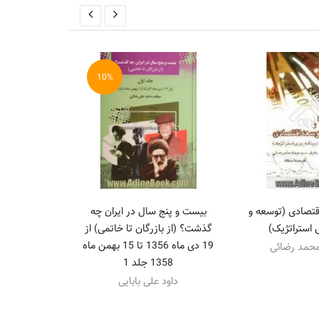
10%
قتصادی (توسعه و
بیست و پنج سال در ایران چه
مبانی حکم
ی استراتژیک)
گذشت؟ (از بازرگان تا خاتمی) از
"تاملاتی د
19 دی ماه 1356 تا 15 بهمن ماه
اقتصا
محمد رضائی
1358 جلد 1
سیدع
داود علی بابایی