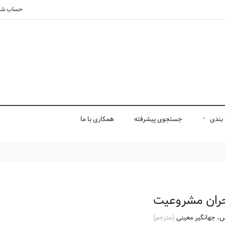
حساب شم
بندی
جستجوی پیشرفته
همکاری با ما
حران مشروعیت
س
،
جهانگیر معینی
(مترجم)