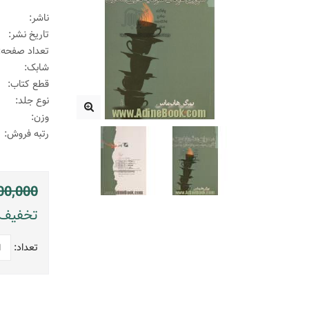
ناشر:
تاریخ نشر:
تعداد صفحه:
شابک:
قطع کتاب:
نوع جلد:
وزن:
رتبه فروش:
00,000
تخفیف: 550000 ریال (
تعداد: