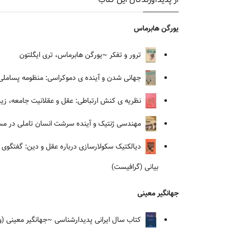
یورگن هابرماس
ترور و تفکر
~یورگن هابرماس، تری ایگلتون
جهانی شدن و آینده ی دموکراسی: منظومه پساملی
نظریه ی کنش ارتباطی: عقل و عقلانیت جامعه، زیس
مهندسی ژنتیک و آینده سرشت انسان تاملی در مس
دیالکتیک سکولارسازی درباره عقل و دین: گفتگوی ک
بیانی (گرافیست)
جهانگیر معینی
کتاب سال ایرانی پدیدارشناسی
~جهانگیر معینی (وی