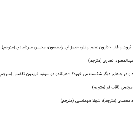
ثروت و فقر
~دارون عجم اوغلو، جیمز ای. رابینسون، محسن میردامادی (مترجم)
دالمعبود انصاری (مترجم)
ود و در جاهای دیگر شکست می خورد؟
~هرناندو دو سوتو، فریدون تفضلی (مترجم)
رتضی ثاقب فر (مترجم)
 محمدی (مترجم)، شهلا طهماسبی (مترجم)