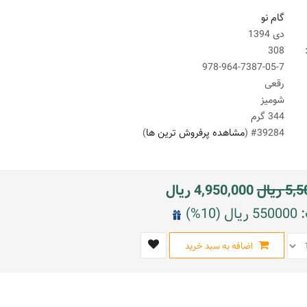
گام نو
دی 1394
308
978-964-7387-05-7
رقعی
شومیز
344 گرم
#39284 (
مشاهده پرفروش ترین ها
)
5,5
ریال
4,950,000
ریال
10%)
اضافه به سبد خرید