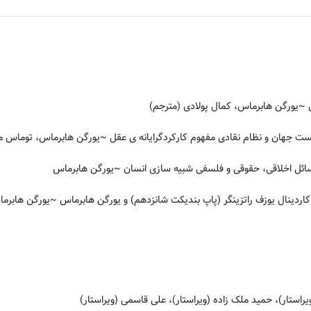
~یورگن هابرماس، کمال پولادی (مترجم)
ت جهان و نظام نقادی مفهوم کارکردگرایانه ی عقل
~یورگن هابرماس، توماس مک 
ائل اخلاقی، حقوقی و فلسفی شبیه سازی انسان
~یورگن هابرماس
اردینال یوزف راتزینگر (پاپ بندیکت شانزدهم) و یورگن هابرماس
~یورگن هابرماس
راستار)، حمید ملک زاده (ویراستار)، علی قاسمی (ویراستار)