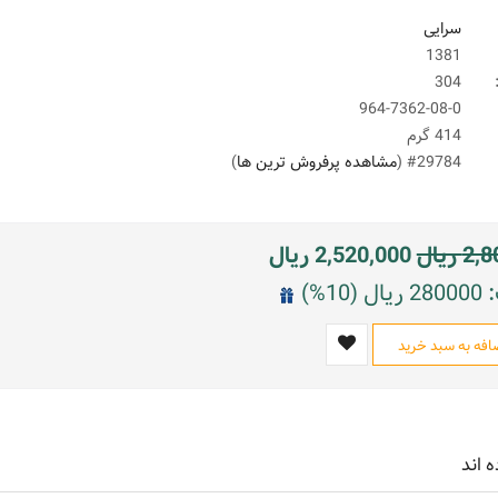
سرایی
1381
304
964-7362-08-0
414 گرم
#29784 (
مشاهده پرفروش ترین ها
)
2,8
ریال
2,520,000
ریال
10%)
افه به سبد خرید
ه اند