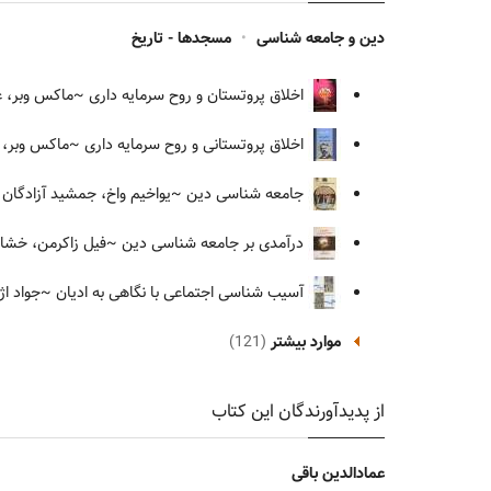
دین و جامعه شناسی
•
مسجدها - تاریخ
اخلاق پروتستان و روح سرمایه داری
~ماکس وبر، عب
اخلاق پروتستانی و روح سرمایه داری
~ماکس وبر، م
جامعه شناسی دین
~یواخیم واخ، جمشید آزادگان 
درآمدی بر جامعه شناسی دین
~فیل زاکرمن، خشایا
آسیب شناسی اجتماعی با نگاهی به ادیان
~جواد اژه
موارد بیشتر
(121)
از پدیدآورندگان این کتاب
عمادالدین باقی