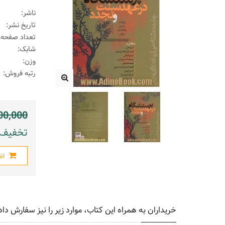
ناشر:
تاریخ نشر:
تعداد صفحه:
شابک:
وزن:
رتبه فروش:
00,000
تخفیف: 280000 ریال (
اض
خریداران به همراه این کتاب، موارد زیر را نیز سفارش داد