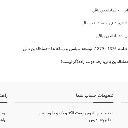
یران
~عمادالدین باقی
ادهای دینی
~عمادالدین باقی
ن
~عمادالدین باقی
و رسانه ها
~عمادالدین باقی
ادالدین باقی، رضا دولت زاده(گرافیست)
تنظیمات حساب شما
راهن
›
تغییر نام، آدرس پست الکترونیک و یا رمز عبور
› رمز
›
دفترچه آدرس
›
راه