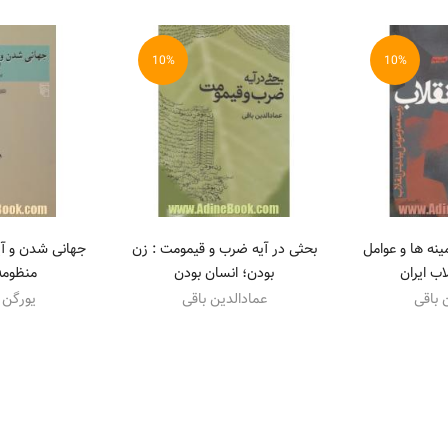
10%
10%
ینه ها و عوامل
بحثی در آیه ضرب و قیمومت : زن
جهانی شدن و آی
اب ایران
بودن؛ انسان بودن
منظومه
 باقی
عمادالدین باقی
یورگن 