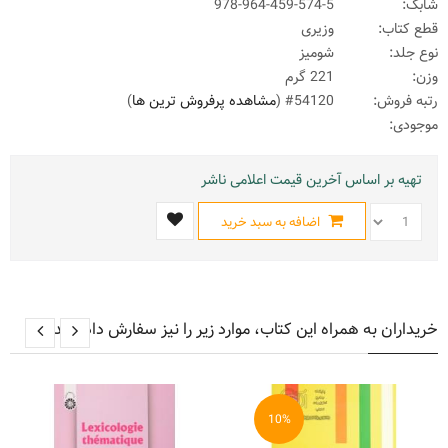
شابک:
978-964-459-574-5
قطع کتاب:
وزیری
نوع جلد:
شومیز
وزن:
221 گرم
رتبه فروش:
#54120 (
مشاهده پرفروش ترین ها
)
موجودی:
تهیه بر اساس آخرین قیمت اعلامی ناشر
اضافه به سبد خرید
خریداران به همراه این کتاب، موارد زیر را نیز سفارش داده اند
10%