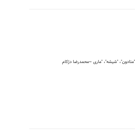
"متادون"، "شیشه"، "ماری
~محمدرضا دژکام