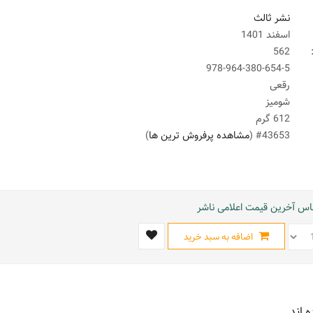
نشر ثالث
اسفند 1401
562
978-964-380-654-5
رقعی
شومیز
612 گرم
#43653 (
مشاهده پرفروش ترین ها
)
ساس آخرین قیمت اعلامی ناشر
اضافه به سبد خرید
ه اند