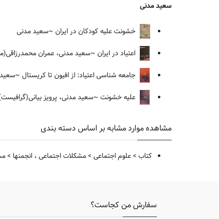
سعید مدنی
خشونت علیه کودکان در ایران
~سعید مدنی
اعتیاد در ایران
~سعید مدنی، عمران محمدرزاقی(مق
جامعه شناسی اعتیاد: از افیون تا کریستال
~سعید م
علیه خشونت
~سعید مدنی، پرویز بیانی(گرافیست)
مشاهده موارد مشابه بر اساس دسته بندی
کتاب
>
علوم اجتماعی
>
مشکلات اجتماعی ، انجمنها
>
مس
سفارش من کجاست؟