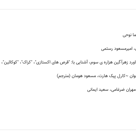
ا نوحی
 امیرمسعود رستمی
اورد زهرآگین هزاره ی سوم، آشنایی با: "قرص های اکستازی"، "کراک"، "کوکائین"، 
وان
~کارل پیک هارت، مسعود هومان (مترجم)
مهران ضرغامی، سعید ایمانی