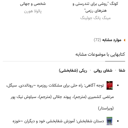
کونگ "روشی برای تندرستی و
شخصی و جهانی
هنرهای رزمی"
پائولا هورن
مینگ یانگ جوئینگ
موارد مشابه
(72)
کتابهایی با موضوعات مشابه
شفا
•
شفای روانی
•
ریکی (شفابخشی)
توجه آگاهی: راه حلی برای مشکلات روزمره
~رونالددی. سیگل،
مرتضی کشمیری (مترجم)، پیوند جلالی (مترجم)، سیاوش نیک پور
(ویراستار)
دستان شفابخش: آموزش شفابخشی خود و دیگران
~خوزه