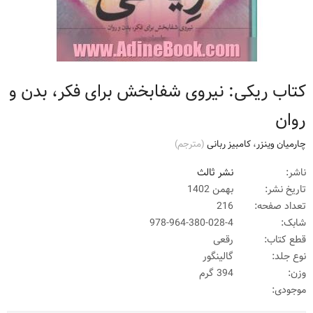
کتاب ریکی: نیروی شفابخش برای فکر، بدن و
روان
چارمیان وینزر
،
کامبیز ربانی
(مترجم)
ناشر:
نشر ثالث
تاریخ نشر:
بهمن 1402
تعداد صفحه:
216
شابک:
978-964-380-028-4
قطع کتاب:
رقعی
نوع جلد:
گالینگور
وزن:
394 گرم
موجودی: