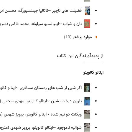
فضیلت های ناچیز
~ناتالیا جینتسبورگ، محسن ابرا
نان و شراب
~اینیاتسیو سیلونه، محمد قاضی (مترج
موارد بیشتر
(19)
از پدیدآورندگان این کتاب
ایتالو کالوینو
اگر شبی از شب های زمستان مسافری
~ایتالو کالو
بارون درخت نشین
~ایتالو کالوینو، مهدی سحابی (
ویکنت دو نیم شده
~ایتالو کالوینو، پرویز شهدی (
شوالیه ناموجود
~ایتالو کالوینو، پرویز شهدی (مترج