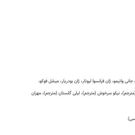
انی واتیمو، ژان فرانسوا لیوتار، ژان بودریار، میشل فوکو،
مترجم)، نیکو سرخوش (مترجم)، لیلی گلستان (مترجم)، مهران
سی)