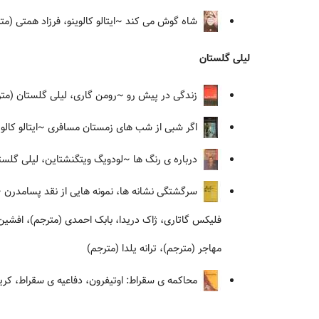
شاه گوش می کند
~ایتالو کالوینو، فرزاد همتی (م
لیلی گلستان
زندگی در پیش رو
~رومن گاری، لیلی گلستان (متر
اگر شبی از شب های زمستان مسافری
~ایتالو کالو
درباره ی رنگ ها
~لودویگ ویتگنشتاین، لیلی گلست
سرگشتگی نشانه ها، نمونه هایی از نقد پسامدرن
~ر
فلیکس گاتاری، ژاک دریدا، بابک احمدی (مترجم)، افشین
مهاجر (مترجم)، ترانه یلدا (مترجم)
محاکمه ی سقراط: اوتیفرون، دفاعیه ی سقراط، کری