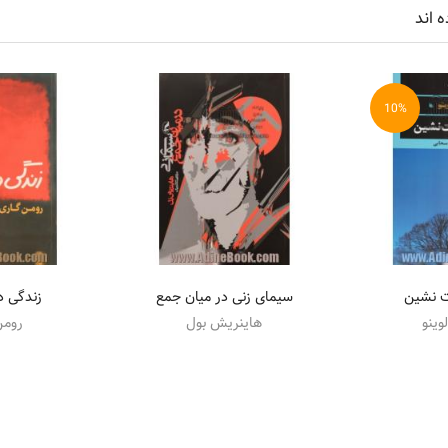
ه اند
10%
ت نشین
سیمای زنی در میان جمع
زندگی د
لوینو
هاینریش بول
رومن