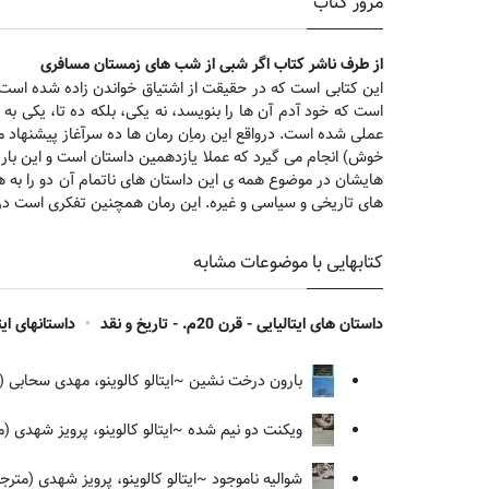
مرور کتاب
از طرف ناشر کتاب اگر شبی از شب های زمستان مسافری
این کتابی است که در حقیقت از اشتیاق خواندن زاده شده است.
است که خود آدم آن ها را بنویسد، نه یکی، بلکه ده تا، یکی 
عملی شده است. درواقع این رماِن رمان ها ده سرآغاز پیشنهاد م
خوش) انجام می گیرد که عملا یازدهمین داستان است و این بار
هایشان در موضوع همه ی این داستان های ناتمام آن دو را به هم
های تاریخی و سیاسی و غیره. این رمان همچنین تفکری است دربا
کتابهایی با موضوعات مشابه
داستان های ایتالیایی - قرن 20م. - تاریخ و نقد
•
داستانهای ایتالیایی -
بارون درخت نشین
~ایتالو کالوینو، مهدی سحابی (
ویکنت دو نیم شده
~ایتالو کالوینو، پرویز شهدی (
شوالیه ناموجود
~ایتالو کالوینو، پرویز شهدی (مترج