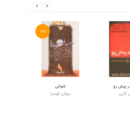
10%
ر پیش رو
شوخی
درآمدی بر ن
 گاری
میلان کوندرا
چا