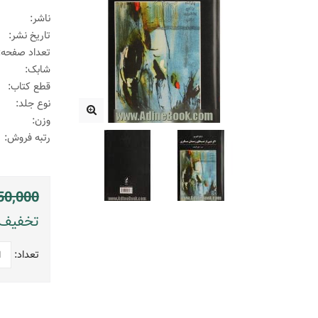
ناشر:
تاریخ نشر:
تعداد صفحه:
شابک:
قطع کتاب:
نوع جلد:
وزن:
رتبه فروش:
50,000
تخفیف: 795000 ریال (
تعداد: