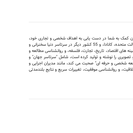
 هدف برایان کمک به شما در دست یابی به اهداف شخصی و تجاری خود،
سریع تر و آسان تر از حد تصورتان است. برایان تریسی به بیش از 1000 شرکت مشاوره داده است و برای بیش از 5 میلیون نفر در کشورهای ایالت متحده، کانادا، و 55 کشور دیگر در سرتاسر دنیا سخنرانی و
ار نفر سخنرانی می کند. او در مدت سی سال در زمینه های اقتصاد، تاریخ، تجارت، فلسفه، و روانشناسی مطالعه و
است که به زبان های زیادی ترجمه شده اند. او بیش از 300 برنامه آموزشی صوتی و تصویری را نوشته و تولید کرده است، شامل "سرتاسر جهان" و
ابطه با موضوع "توسعه شخصی و حرفه ای" صحبت می کند، مانند مدیران اجرایی و
اقیت، و روانشناسی موفقیت، تغییرات سریع و نتایج بلندمدتی