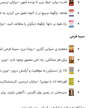
قدرت بیان: حرف بزن تا برنده شوی
~برایان تریسی،
هدف: چگونه سریع تر از آنچه تصور می کردید به خو
راه نفوذ بر دلها: چگونه دیگران را متقاعد کنید
~برای
سیما فرجی
معجزه ی سپاس گزاری
~روندا برن، سیما فرجی (م
برای هر مشکلی، راه حلی معنوی وجود دارد
~وین دا
10 راز دستیابی به موفقیت و آرامش درون
~وین دبل
قورباغه ات را ببوس!
~برایان تریسی، کریستیناتری
سرسختی در زمین پول آفرینی
~آنتونی رابینز، پیت
مشاهده موارد مشابه بر اساس دسته بندی