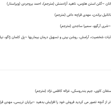
نان
~گلن استن هاوس، ناهید آزادمنش (مترجم)، احمد بروجردی (ویراستار)
تانیل براندن، مهدی قراچه داغی (مترجم)
شری آرگوو، سمیرا ساجدی (مترجم)
 ثبات شخصیت، آرامش، روشن بینی و تسهیل درمان بیماریها
~پل کلمان ژاگو، نیل
ستفان کاوی، جیم بندروسکی، غزاله کاظمی نژاد (مترجم)
ر از آنچه تصور می کردید فروش خود را افزایش بدهید
~برایان تریسی، مهدی قراچه