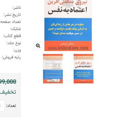
ناشر:
تاریخ نشر:
تعداد صفحه:
شابک:
قطع کتاب:
نوع جلد:
وزن:
رتبه فروش:
99,000
تخفیف: 659900 ریال (
تعداد: