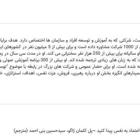
مللی برایان تریسی است، شرکتی که به آموزش و توسعه افراد و سازمان ها اختصاص دارد.
سمینار برگزار کرده است. به عنوان یک سخنران و رهبر سمینار، او سالیانه برای بیش از 250 هز
تحقیق کرده است. او نویسنده بیش از ۴۵ کتاب پرفروش 
فقیت، فروش بهتر" که به بیش از 20 زبان ترجمه شده است. او برای حضار عمومی و شرکت های بزرگ در ر
مینارهای انگیزه بخش او درباره رهبری، فروش، عزت نفس، اهداف، استراتژی، خل
عتماد به نفس پیدا کنید
~پل کلمان ژاگو، سیدحسین بنی احمد (مترجم)