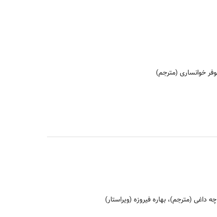
وفر خوانساری (مترجم)
 داغی (مترجم)، بهاره فیروزه (ویراستار)