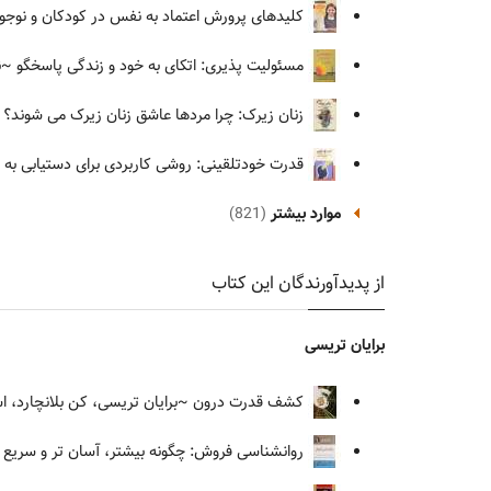
کلیدهای پرورش اعتماد به نفس در کودکان و نوجوا
مسئولیت پذیری: اتکای به خود و زندگی پاسخگو
~نا
زنان زیرک: چرا مردها عاشق زنان زیرک می شوند؟
~
قدرت خودتلقینی: روشی کاربردی برای دستیابی به
موارد بیشتر
(821)
از پدیدآورندگان این کتاب
برایان تریسی
کشف قدرت درون
~برایان تریسی، کن بلانچارد، ا
روانشناسی فروش: چگونه بیشتر، آسان تر و سریع ت