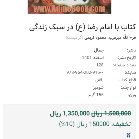
کتاب با امام رضا (ع) در سبک زندگی
فرج الله میرعرب
،
محمود کریمی
(گرافيست)
ناشر:
جمال
تاریخ نشر:
اسفند 1401
تعداد صفحه:
128
شابک:
978-964-202-916-7
قطع کتاب:
رقعی
نوع جلد:
شومیز
وزن:
155 گرم
1,500,000
ریال
1,350,000
ریال
تخفیف: 150000 ریال (10%)