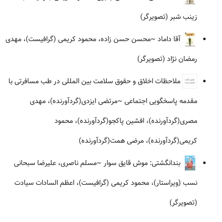
زینب شبر (تصویرگر)
آقا داماد
~محسن حسن زاده، محمود کریمی (گرافیست)، مهدی
رمضان نژاد (تصویرگر)
ملاحظات اخلاق و حقوق سلامت بین المللی در طب مسافرتی با
مقدمه پاسخگویی اجتماعی
~مرتضی ایزدی(گردآورنده)، مهدی
مصری(گردآورنده)، افشین پاکجو(گردآورنده)، محمود
کریمی(گردآورنده)، مرضی همت(گردآورنده)
بندانگشتی: موش قایق سوار
~مسلم ناصری، علیرضا سبحانی
نسب (ویراستار)، محمود کریمی (گرافیست)، اعظم السادات سیادت
(تصویرگر)