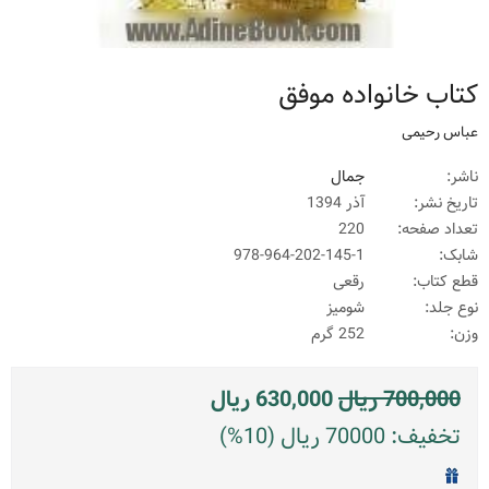
کتاب خانواده موفق
عباس رحیمی
ناشر:
جمال
تاریخ نشر:
آذر 1394
تعداد صفحه:
220
شابک:
978-964-202-145-1
قطع کتاب:
رقعی
نوع جلد:
شومیز
وزن:
252 گرم
700,000
ریال
630,000
ریال
تخفیف: 70000 ریال (10%)