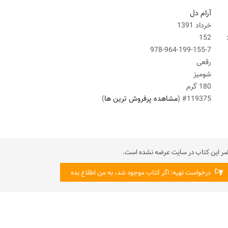
آرام دل
خرداد 1391
152
978-964-199-155-7
رقعی
شومیز
180 گرم
#119375 (
مشاهده پرفروش ترین ها
)
ضر این کتاب در سایت عرضه نشده است.
درخواست تهیه: اگر کتاب موجود شد، به من اطلاع بده