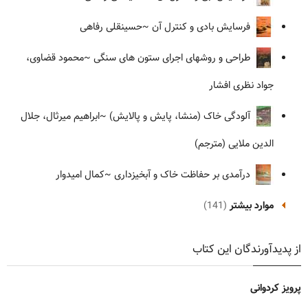
فرسایش بادی و کنترل آن
~حسینقلی رفاهی
طراحی و روشهای اجرای ستون های سنگی
~محمود قضاوی،
جواد نظری افشار
آلودگی خاک (منشا، پایش و پالایش)
~ابراهیم میرثال، جلال
الدین ملایی (مترجم)
درآمدی بر حفاظت خاک و آبخیزداری
~کمال امیدوار
موارد بیشتر
(141)
از پدیدآورندگان این کتاب
پرویز کردوانی