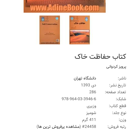
کتاب حفاظت خاک
پرویز کردوانی
ناشر:
دانشگاه تهران
تاریخ نشر:
دی 1393
تعداد صفحه:
286
شابک:
978-964-03-3946-6
قطع کتاب:
وزیری
نوع جلد:
شومیز
وزن:
411 گرم
رتبه فروش:
#24458 (
مشاهده پرفروش ترین ها
)