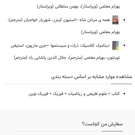
بهرام معلمی (ویراستار)، بهمن سلطانی (ویراستار)
همه ی مردان شاه
~استیون کینزر، شهریار خواجیان (مترجم)،
بهرام معلمی (ویراستار)
دینامیک کلاسیک: ذرات و سیستمها
~جری ماریون، استیفن
تورنتون، بهرام معلمی (مترجم)، جلال الدین پاشایی راد (مترجم)
مشاهده موارد مشابه بر اساس دسته بندی
کتاب
>
علوم طبیعی و ریاضیات
>
فیزیک
>
فیزیک نوین
سفارش من کجاست؟