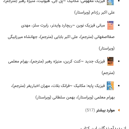
فیزیک مفهومی: مکانیک
~پل جی. هیوئیت، منیژه رهبر (مترجم)،
علی اکبر رژدام (ویراستار)
مبانی فیزیک نوین
~ریچارد وایدنر، رابرت سلز، مهدی
صفااصفهانی (مترجم)، علی اکبر بابایی (مترجم)، جهانشاه میرزابیگی
(ویراستار)
فیزیک جدید
~کنت کرین، منیژه رهبر (مترجم)، بهرام معلمی
(مترجم)
فیزیک پایه: مکانیک
~فرانک بلات، مهران اخباریفر (مترجم)،
بهرام معلمی (ویراستار)، بهمن سلطانی (ویراستار)
موارد بیشتر
(517)
از پدیدآورندگان این کتاب