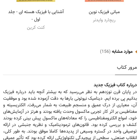
مبانی فیزیک نوین
آشنایی با فیزیک هسته ای - جلد
اول -
ریچارد وایدنر
کنت کرین
موارد مشابه
(156)
مرور کتاب
درباره کتاب فیزیک جدید
در پایان قرن نوزدهم به نظر می‌رسید که به بیشتر آنچه باید درباره فیزیک
بدانیم پی برده ایم. دینامیک نیوتونی بارها به دقت آزموده شده بود و موفقیت
آن، معیاری از درک عمیق و منسجم طبیعت به شمار می‌رفت. الکتریسیته و
مغناطیس بر اثر کار تجربی ماکسول وحدت یافته بودند و هرتز در آزمایش‌های
خود، امواج الکترومغناطیسی را که معادله‌های ماکسول پیش بینی کرده بودند
کشف و بررسی کرده بود. قانون‌های ترمودینامیک و نظریه جنبشی در ارائه
توصیفی واحد در گستره وسیعی از پدیده‌ها کاملا موفق بودند. به طور کلی،
انقلاب صنعتی، سطحی از پیچیدگی تکنولوژیکی ارائه کرده بود که تأثیر عمیقی