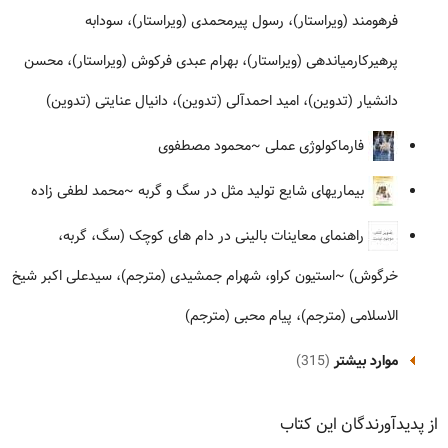
فرهومند (ویراستار)، رسول پیرمحمدی (ویراستار)، سودابه
پرهیرکارمیاندهی (ویراستار)، بهرام عبدی فرکوش (ویراستار)، محسن
دانشیار (تدوین)، امید احمدآلی (تدوین)، دانیال عنایتی (تدوین)
فارماکولوژی عملی
~محمود مصطفوی
بیماریهای شایع تولید مثل در سگ و گربه
~محمد لطفی زاده
راهنمای معاینات بالینی در دام های کوچک (سگ، گربه،
خرگوش)
~استیون کراو، شهرام جمشیدی (مترجم)، سیدعلی اکبر شیخ
الاسلامی (مترجم)، پیام محبی (مترجم)
موارد بیشتر
(315)
از پدیدآورندگان این کتاب