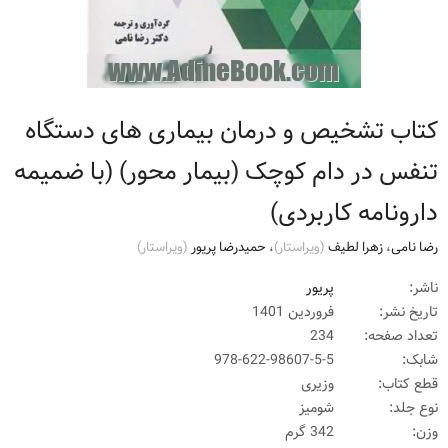
کتاب تشخیص و درمان بیماری های دستگاه
تنفس در دام کوچک (بیمار محور) (با ضمیمه
دارونامه کاربردی)
رضا نامی
،
زهرا لطیف
(ويراستار)
،
حمیدرضا پریور
(ويراستار)
ناشر:
پریور
تاریخ نشر:
فروردین 1401
تعداد صفحه:
234
شابک:
978-622-98607-5-5
قطع کتاب:
وزیری
نوع جلد:
شومیز
وزن:
342 گرم