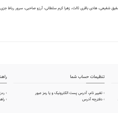
شفیعی، هادی باقری ثالث، زهرا کرم سلطانی، آرزو صاحبی، سرور رباط جزی، نع
تنظیمات حساب شما
راهن
›
تغییر نام، آدرس پست الکترونیک و یا رمز عبور
› رمز
›
دفترچه آدرس
›
راه