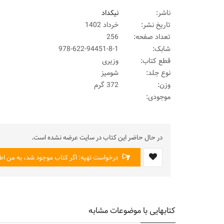
ناشر:
نیکداد
تاریخ نشر:
خرداد 1402
تعداد صفحه:
256
شابک:
978-622-94451-8-1
قطع کتاب:
وزیری
نوع جلد:
شومیز
وزن:
372 گرم
موجودی:
در حال حاضر این کتاب در سایت عرضه نشده است.
درخواست تهیه: اگر کتاب موجود شد، به من اطل
کتابهایی با موضوعات مشابه