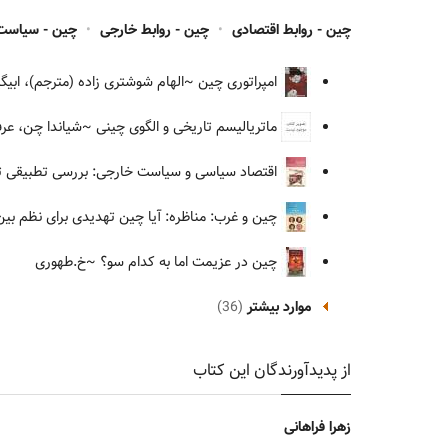
چین - روابط اقتصادی
•
چین - روابط خارجی
•
چین - سیاست
امپراتوری چین
~الهام شوشتری زاده (مترجم)، ابیگیل
ماتریالیسم تاریخی و الگوی چینی
~شیاندا چن، عرفا
اقتصاد سیاسی و سیاست خارجی: بررسی تطبیقی تاث
چین و غرب: مناظره: آیا چین تهدیدی برای نظم بین
چین در عزیمت اما به کدام سو؟
~خ.طهوری
موارد بیشتر
(36)
از پدیدآورندگان این کتاب
زهرا فراهانی