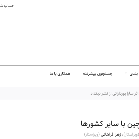
حساب شم
بندی
جستجوی پیشرفته
همکاری با ما
سارا پوردارائی از نشر نیکداد
ین با سایر کشورها
ويراستار)
،
زهرا فراهانی
(ويراستار)