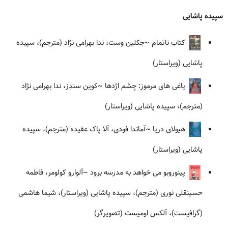
سپیده پاشایی
کتاب ناتمام
~جکلین وست، ندا بهرامی نژاد (مترجم)، سپیده
پاشایی (ویراستار)
یاغی های مرموز: چشم اژدها
~کوین سندز، ندا بهرامی نژاد
(مترجم)، سپیده پاشایی (ویراستار)
هیولای دریا
~آماندا فودی، آلا پاک عقیده (مترجم)، سپیده
پاشایی (ویراستار)
پینوروبو می خواهد به مدرسه برود
~آلوارو کولومر، فاطمه
حسینقلی نوری (مترجم)، سپیده پاشایی (ویراستار)، شیما هاشمی
(گرافیست)، آلکس اومیست (تصویرگر)