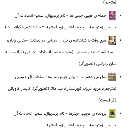
(مترجم)
حمله ی هیبی جیبی ها
~تام پرسیوال، سمیه السادات آل
حسینی (مترجم)، سپیده پاشایی (ویراستار)، شیما هاشمی(گرافیست)
هیچ وقت با شاهزاده ی دزدان دریایی در نیفتید!
~هالی رایان،
سمیه السادات آل حسینی (مترجم)، اسماءسادات احمدی (گرافیست)،
شان رابرتس (تصویرگر)
قول می دهم ...
~لبران جیمز، سمیه السادات آل حسینی
(مترجم)، مریم فرزانه (ویراستار)، نینا ماتا (تصویرگر)، تایماز کاویانی
(گرافیست)
پرونده ی عجیب جیترها
~تام پرسیوال، سمیه السادات آل
حسینی (مترجم)، سپیده پاشایی (ویراستار)