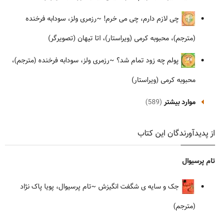
چی لازم دارم، چی می خرم!
~رزمری ولز، سودابه فرخنده
(مترجم)، محبوبه کرمی (ویراستار)، اتا تیهان (تصویرگر)
پولم چه زود تمام شد؟
~رزمری ولز، سودابه فرخنده (مترجم)،
محبوبه کرمی (ویراستار)
موارد بیشتر
(589)
از پدیدآورندگان این کتاب
تام پرسیوال
جک و سایه ی شگفت انگیزش
~تام پرسیوال، پویا پاک نژاد
(مترجم)