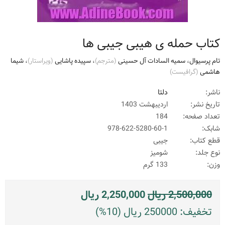
کتاب حمله ی هیبی جیبی ها
تام پرسیوال
،
سمیه السادات آل حسینی
(مترجم)
،
سپیده پاشایی
(ويراستار)
،
شیما
هاشمی
(گرافيست)
ناشر:
دلتا
تاریخ نشر:
اردیبهشت 1403
تعداد صفحه:
184
شابک:
978-622-5280-60-1
قطع کتاب:
جیبی
نوع جلد:
شومیز
وزن:
133 گرم
2,500,000
ریال
2,250,000
ریال
تخفیف: 250000 ریال (10%)