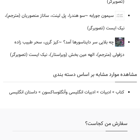
(تصویرگر)
سیمون جورابه
~سو هندرا، پل لینت، ساناز منصوریان (مترجم)،
نیک ایست (تصویرگر)
چه بلایی سر دایناسورها آمد؟
~کیز گری، سحر طبیب زاده
دزفولی (مترجم)، الهه عین بخش (ویراستار)، نیک ایست (تصویرگر)
مشاهده موارد مشابه بر اساس دسته بندی
کتاب
>
ادبیات
>
ادبیات انگلیسی وآنگلوساکسون
>
داستان انگلیسی
سفارش من کجاست؟