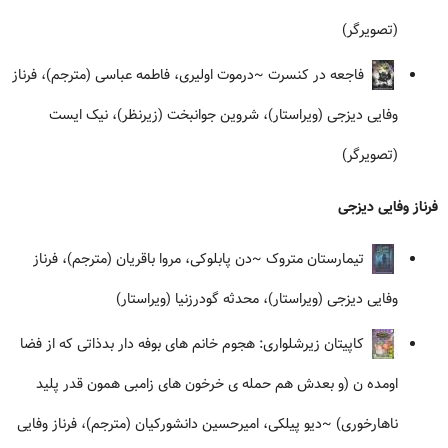
(تصویرگر)
فاجعه در کنسرت
~درموت اولیری، فاطمه عباسی (مترجم)، فرناز
وفایی دیزجی (ویراستار)، شروین جوانبخت (زیرنظر)، نیک ایست
(تصویرگر)
فرناز وفایی دیزجی
تیمارستان متروک
~دن پابلوکی، مروا باقریان (مترجم)، فرناز
وفایی دیزجی (ویراستار)، محدثه گودرزنیا (ویراستار)
کاپیتان زیرشلواری: هجوم خانم های بوفه دار بدذاتی که از فضا
اومده ن (و بعدش هم حمله ی خرخون های زامبی همون قدر پلید
ناهارخوری)
~دیو پیلکی، امیرحسین دانشورکیان (مترجم)، فرناز وفایی