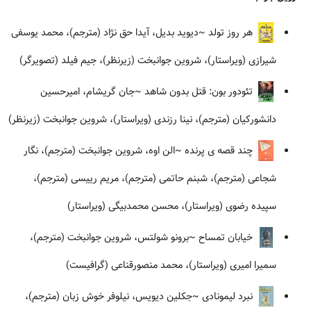
هر روز تولد
~دیوید بدیل، آیدا حق نژاد (مترجم)، محمد یوسفی
شیرازی (ویراستار)، شروین جوانبخت (زیرنظر)، جیم فیلد (تصویرگر)
تئودور بون: قتل بدون شاهد
~جان گریشام، امیرحسین
دانشورکیان (مترجم)، نینا رزندی (ویراستار)، شروین جوانبخت (زیرنظر)
چند قصه ی پرنده
~الن اوه، شروین جوانبخت (مترجم)، نگار
شجاعی (مترجم)، شبنم حاتمی (مترجم)، مریم رییسی (مترجم)،
سپیده رضوی (ویراستار)، محسن محمدبیگی (ویراستار)
خیابان تمساح
~برونو شولتس، شروین جوانبخت (مترجم)،
سمیرا امیری (ویراستار)، محمد منصورقناعی (گرافیست)
نبرد لیمونادی
~جکلین دیویس، نیلوفر خوش زبان (مترجم)،