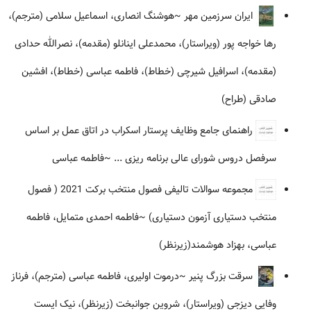
ایران سرزمین مهر
~هوشنگ انصاری، اسماعیل سلامی (مترجم)،
رها خواجه پور (ویراستار)، محمدعلی اینانلو (مقدمه)، نصرالله حدادی
(مقدمه)، اسرافیل شیرچی (خطاط)، فاطمه عباسی (خطاط)، افشین
صادقی (طراح)
راهنمای جامع وظایف پرستار اسکراب در اتاق عمل بر اساس
سرفصل دروس شورای عالی برنامه ریزی ...
~فاطمه عباسی
مجموعه سوالات تالیفی فصول منتخب برکت 2021 ( فصول
منتخب دستیاری آزمون دستیاری)
~فاطمه احمدی متمایل، فاطمه
عباسی، بهزاد هوشمند(زیرنظر)
سرقت بزرگ پنیر
~درموت اولیری، فاطمه عباسی (مترجم)، فرناز
وفایی دیزجی (ویراستار)، شروین جوانبخت (زیرنظر)، نیک ایست