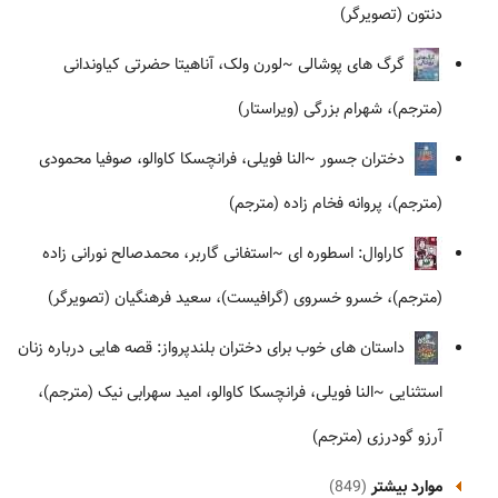
دنتون (تصویرگر)
گرگ های پوشالی
~لورن ولک، آناهیتا حضرتی کیاوندانی
(مترجم)، شهرام بزرگی (ویراستار)
دختران جسور
~النا فویلی، فرانچسکا کاوالو، صوفیا محمودی
(مترجم)، پروانه فخام زاده (مترجم)
کاراوال: اسطوره ای
~استفانی گاربر، محمدصالح نورانی زاده
(مترجم)، خسرو خسروی (گرافیست)، سعید فرهنگیان (تصویرگر)
داستان های خوب برای دختران بلندپرواز: قصه هایی درباره زنان
استثنایی
~النا فویلی، فرانچسکا کاوالو، امید سهرابی نیک (مترجم)،
آرزو گودرزی (مترجم)
موارد بیشتر
(849)