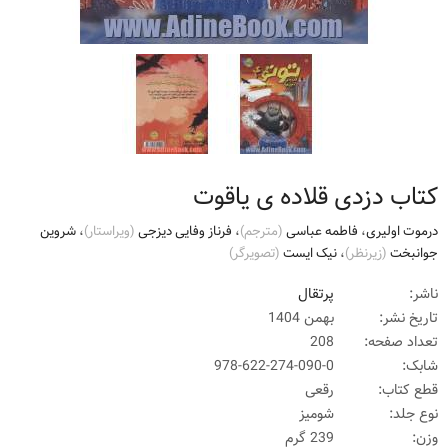
کتاب دزدی قلاده ی یاقوت
درموت اولیری
،
فاطمه عباسی
(مترجم)
،
فرناز وفایی دیزجی
(ويراستار)
،
شروین
جوانبخت
(زيرنظر)
،
نیک ایست
(تصويرگر)
ناشر:
پرتقال
تاریخ نشر:
بهمن 1404
تعداد صفحه:
208
شابک:
978-622-274-090-0
قطع کتاب:
رقعی
نوع جلد:
شومیز
وزن:
239 گرم