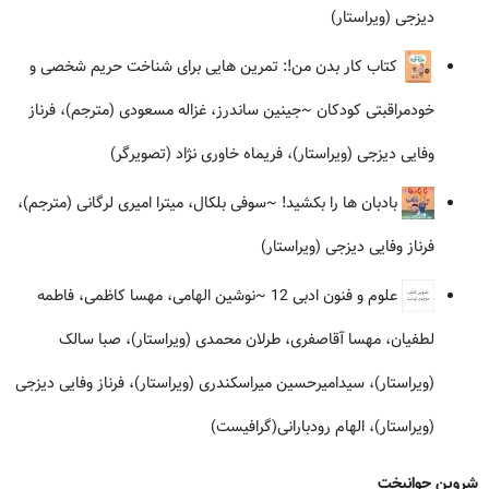
دیزجی (ویراستار)
کتاب کار بدن من!: تمرین هایی برای شناخت حریم شخصی و
خودمراقبتی کودکان
~جینین ساندرز، غزاله مسعودی (مترجم)، فرناز
وفایی دیزجی (ویراستار)، فریماه خاوری نژاد (تصویرگر)
بادبان ها را بکشید!
~سوفی بلکال، میترا امیری لرگانی (مترجم)،
فرناز وفایی دیزجی (ویراستار)
علوم و فنون ادبی 12
~نوشین الهامی، مهسا کاظمی، فاطمه
لطفیان، مهسا آقاصفری، طرلان محمدی (ویراستار)، صبا سالک
(ویراستار)، سیدامیرحسین میراسکندری (ویراستار)، فرناز وفایی دیزجی
(ویراستار)، الهام رودبارانی(گرافیست)
شروین جوانبخت