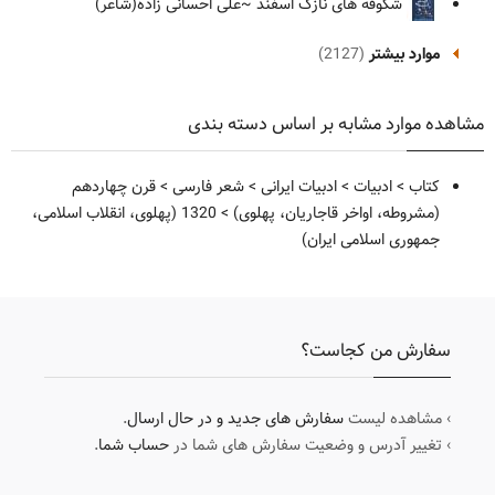
شکوفه های نازک اسفند
~علی احسانی زاده(شاعر)
موارد بیشتر
(2127)
مشاهده موارد مشابه بر اساس دسته بندی
کتاب
>
ادبیات
>
ادبیات ایرانی
>
شعر فارسی
>
قرن چهاردهم
(مشروطه، اواخر قاجاریان، پهلوی)
>
1320 (پهلوی، انقلاب اسلامی،
جمهوری اسلامی ایران)
سفارش من کجاست؟
› مشاهده لیست
سفارش های جدید و در حال ارسال
.
› تغییر آدرس و وضعیت سفارش های شما در
حساب شما
.