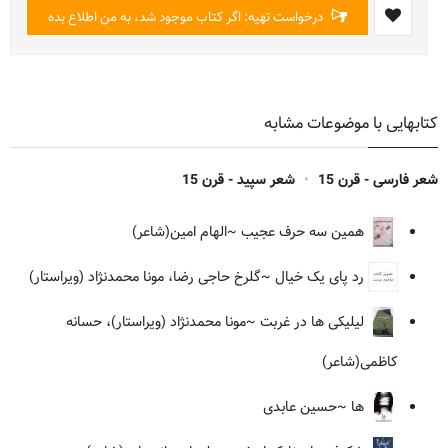
درخواست تهیه: اگر کتاب موجود شد، به من اطلاع بده
کتابهایی با موضوعات مشابه
شعر فارسی - قرن 15
•
شعر سپید - قرن 15
همین سه حرف عجیب
~الهام امین(شاعر)
رد پای یک خیال
~گلرخ حاجی رضا، مونا محمدنژاد (ویراستار)
لیلیکی ها در غربت
~مونا محمدنژاد (ویراستار)، حسانه
کاظمی(شاعر)
ها
~حسین عابدی