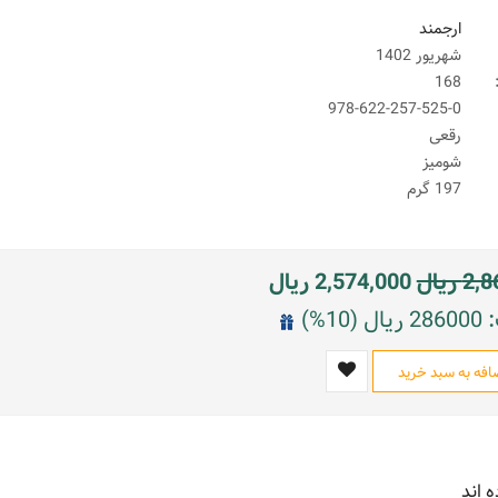
ارجمند
شهریور 1402
168
978-622-257-525-0
رقعی
شومیز
197 گرم
2,8
ریال
2,574,000
ریال
10%)
افه به سبد خرید
ه اند