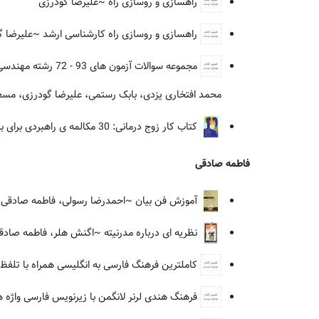
راهسازی و روسازی راه
~علیرضا گودرزی
راهسازی و روسازی راه کارشناسی ارشد
~علیرضا گ
مجموعه سوالات آزمون های 93 - 72 رشته مهندسی عمران با پاسخ تشریحی کارشناسی ارشد
محمد افتخاری یزدی، بابک رستمی، علیرضا گودرزی، مسع
کتاب کار زوج درمانی: 30 مکالمه ی راهبردی برای برقراری مجدد روابط
فاطمه صادقی
آموزش فن بیان
~احمدرضا رسولی، فاطمه صادقی (و
نظریه ای درباره مدرنیته
~اگنش هلر، فاطمه صادقی
کاملترین فرهنگ فارسی به انگلیسی همراه با تلفظ 
فرهنگ هندی لرنر لانگمن با زیرنویس فارسی واژه ه