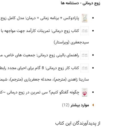
زوج درمانی - دستنامه ها
پارادوکس + برنامه زمانی = درمان: مدل کامل زوج درمانی به روش .. = PTC
کتاب زوج درمانی: تمرینات کارآمد جهت مواجهه با ا
سیدجعفری (ویراستار)
راهنمای بالینی زوج درمانی: جمعیت های خاص، م
کتاب کار زوج درمانی: 8 گام برای احیای مجدد رابطه - تقویت ارتباطات، حل تعارضات و عمیق کردن ارتباط عاطفی تان همراه با تمرینات عملی
سارینا زاهدی (مترجم)، محدثه جعفریاری (مترجم)، شیما 
چگونه گفتگو کنیم؟ سی تمرین در زوج درمانی
~کتل
موارد بیشتر
(12)
از پدیدآورندگان این کتاب