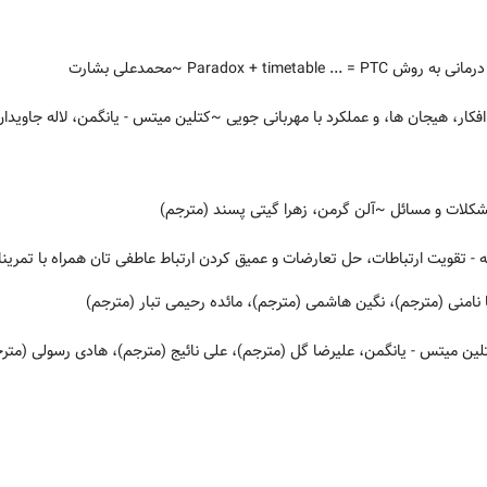
Paradox + timetable .
~محمدعلی بشارت
فکار، هیجان ها، و عملکرد با مهربانی جویی
~کتلین میتس - یانگمن، لاله جاویدان
شکلات و مسائل
~آلن گرمن، زهرا گیتی پسند (مترجم)
نامنی (مترجم)، نگین هاشمی (مترجم)، مائده رحیمی تبار (مترجم)
ین میتس - یانگمن، علیرضا گل (مترجم)، علی نائیج (مترجم)، هادی رسولی (متر