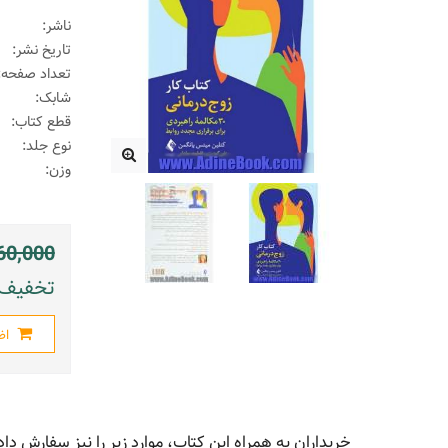
ناشر:
تاریخ نشر:
تعداد صفحه:
شابک:
قطع کتاب:
نوع جلد:
وزن:
60,000
تخفیف: 286000 ریال (
اض
خریداران به همراه این کتاب، موارد زیر را نیز سفارش داد