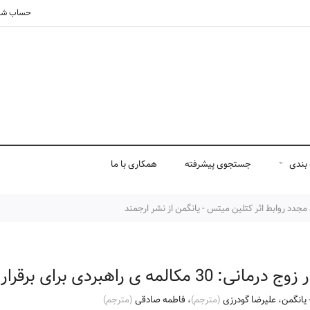
حساب شم
بندی
جستجوی پیشرفته
همکاری با ما
3 مکالمه ی راهبردی برای برقراری مجدد روابط
یانگمن
،
علیرضا گودرزی
(مترجم)
،
فاطمه صادقی
(مترجم)