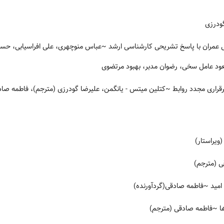
ودرزی
~عباس منوچهری، علی افراسیابی، حسین
ود عامل سخی، رضوان مدبر، بهبود مرتضوی
~کتلین میتس - یانگمن، علیرضا گودرزی (مترجم)، فاطمه صاد
یراستار)
 (مترجم)
امید
~فاطمه صادقی(گردآورنده)
ا
~فاطمه صادقی (مترجم)