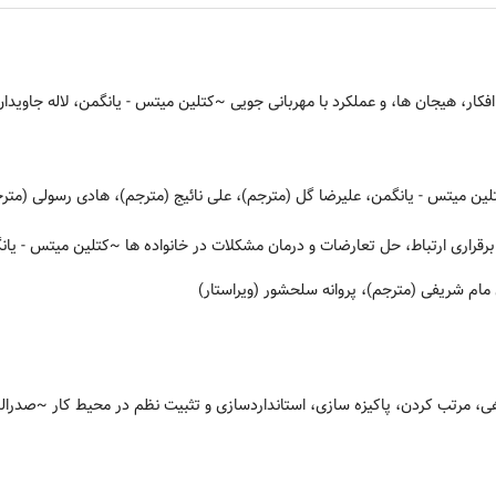
فکار، هیجان ها، و عملکرد با مهربانی جویی
~کتلین میتس - یانگمن، لاله جاویدان
ین میتس - یانگمن، علیرضا گل (مترجم)، علی نائیج (مترجم)، هادی رسولی (متر
~کتلین میتس - یانگ
مام شریفی (مترجم)، پروانه سلحشور (ویراستار)
~صدرالدی