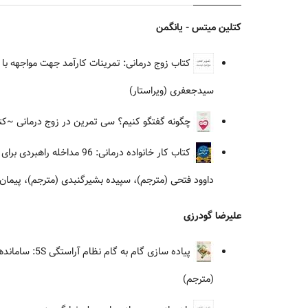
کتلین میتس - یانگمن
کتاب زوج درمانی: تمرینات کارآمد جهت مواجهه با ا
سیدجعفری (ویراستار)
چگونه گفتگو کنیم؟ سی تمرین در زوج درمانی
~کتل
کتاب کار خانواده درمانی: 96 مداخله راهبردی برای برقراری ارتباط، حل تعارضات و درمان مشکلات در خانواده ها
داوود فتحی (مترجم)، سپیده بشیرگنبدی (مترجم)، پیمان 
علیرضا گودرزی
پیاده سازی گام به گام نظام آراستگی 5S: ساماندهی، مرتب کردن، پاکیزه سازی، استانداردسازی و تثبیت نظم در محیط کار
(مترجم)