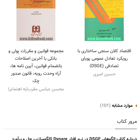
اقتصاد کلان سنجی ساختاری با
مجموعه قوانین و مقررات پولی و
رویکرد تعادل عمومی پویای
بانکی با آخرین اصلاحات
تصادفی (DSGE)
بانضمام قوانین، آیین نامه ها،
آراء وحدت رویه، قانون صدور
حسین امیری
چک
محسن عباسی مقرب(به اهتمام)
موارد مشابه
(101)
مرور کتاب
درباره کتاب الگوهای DSGE در نرم افزار Dynare (الگوسازی، حل و برآورد