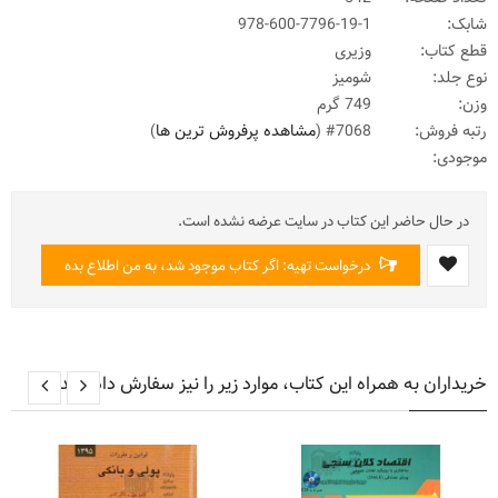
شابک:
978-600-7796-19-1
قطع کتاب:
وزیری
نوع جلد:
شومیز
وزن:
749 گرم
رتبه فروش:
#7068 (
مشاهده پرفروش ترین ها
)
موجودی:
در حال حاضر این کتاب در سایت عرضه نشده است.
درخواست تهیه: اگر کتاب موجود شد، به من اطلاع بده
خریداران به همراه این کتاب، موارد زیر را نیز سفارش داده اند