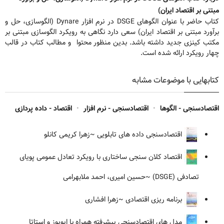
مبتنی بر اقتصاد ایران)
کتاب حاضر با عنوان الگوهای DSGE در نرم افزار Dynare (الگوسازی، حل و
برآورد مبتنی بر اقتصاد ایران) سعی دارد نگاهی به رویکرد الگوسازی مبتنی بر
مکتب کینزی جدید داشته باشد. بدین منظور محتوا و مطالب کتاب در قالب
چهار رویکرد ارائه شده است.
کتابهایی با موضوعات مشابه
اقتصادسنجی - الگوها
•
اقتصادسنجی - نرم افزار
•
اقتصاد - داده پردازی
اقتصادسنجی داده های تابلویی
~زهرا کریمی کانلو
اقتصاد کلان سنجی ساختاری با رویکرد تعادل عمومی پویای
تصادفی (DSGE)
~حسین امیری، احمد ملابهرامی
برنامه ریزی اقتصادی
~زهرا افشاری
مدل های اقتصادسنجی پیشرفته همراه با ایویوز و استاتا