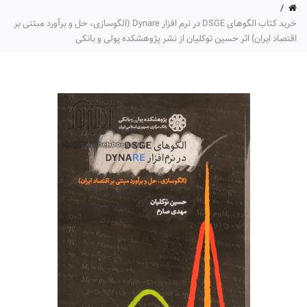
خرید کتاب الگوهای DSGE در نرم افزار Dynare (الگوسازی، حل و برآورد مبتنی بر
اقتصاد ایران) اثر حسین توکلیان از نشر پژوهشکده پولی و بانکی