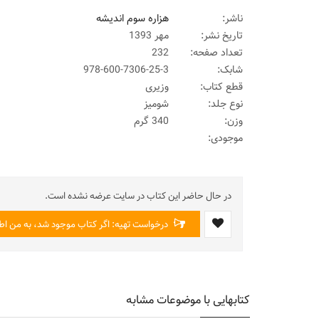
ناشر:
هزاره سوم اندیشه
تاریخ نشر:
مهر 1393
تعداد صفحه:
232
شابک:
978-600-7306-25-3
قطع کتاب:
وزیری
نوع جلد:
شومیز
وزن:
340 گرم
موجودی:
در حال حاضر این کتاب در سایت عرضه نشده است.
درخواست تهیه: اگر کتاب موجود شد، به من اطل
کتابهایی با موضوعات مشابه