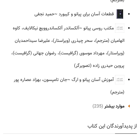
(مترجم)
قطعات آسان برای پیانو و کیبورد
~حمید نجفی
مکتب روسی پیانو
~آلکساندر آلکساندروویچ نیکالایف، کاوه
الهامیان (مترجم)، سحر چیذری (ویراستار)، علیرضا سیداحمدیان
(ویراستار)، مهرداد موسوی (گرافیست)، رضوان جهانی (گرافیست)،
پروین حیدری زاده (تصویرگر)
آموزش آسان پیانو و ارگ
~جان تامپسون، بهزاد عصاره پور
(مترجم)
موارد بیشتر
(235)
از پدیدآورندگان این کتاب