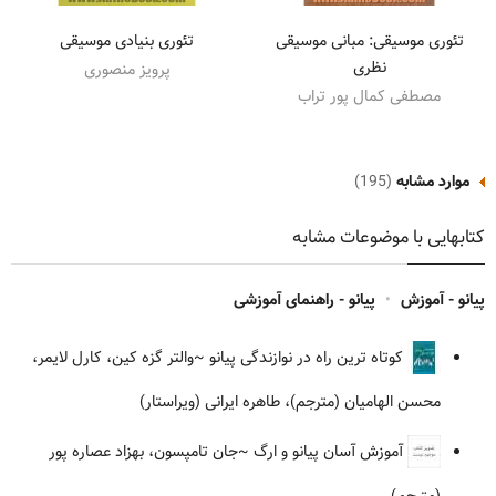
تئوری موسیقی: مبانی موسیقی
تئوری بنیادی موسیقی
نظری
پرویز منصوری
مصطفی کمال پور تراب
موارد مشابه
(195)
کتابهایی با موضوعات مشابه
پیانو - آموزش
•
پیانو - راهنمای آموزشی
کوتاه ترین راه در نوازندگی پیانو
~والتر گزه کین، کارل لایمر،
محسن الهامیان (مترجم)، طاهره ایرانی (ویراستار)
آموزش آسان پیانو و ارگ
~جان تامپسون، بهزاد عصاره پور