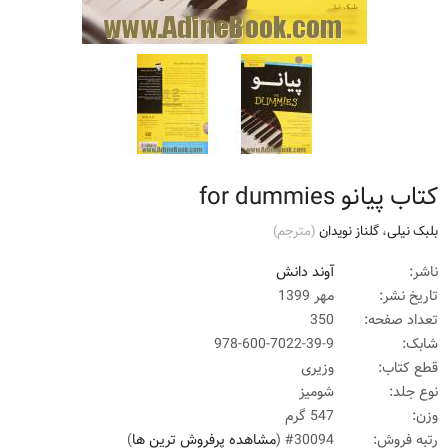
کتاب پیانو for dummies
بلبک نیلی
،
گلناز نویدان
(مترجم)
ناشر:
آوند دانش
تاریخ نشر:
مهر 1399
تعداد صفحه:
350
شابک:
978-600-7022-39-9
قطع کتاب:
وزیری
نوع جلد:
شومیز
وزن:
547 گرم
رتبه فروش:
#30094 (
مشاهده پرفروش ترین ها
)