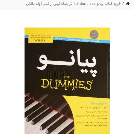
خرید کتاب پیانو for dummies اثر بلبک نیلی از نشر آوند دانش