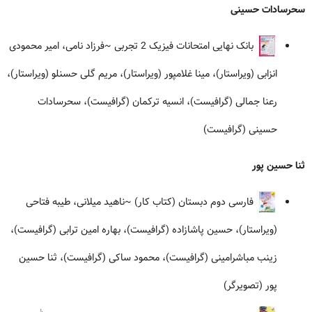
سحرسادات حسینی
بانک نهایی امتحانات فیزیک 2 تجربی
~فرزاد نامی، امیر محمودی
انزابی (ویراستار)، مینا غلامپور (ویراستار)، مریم گلی حسنلو (ویراستار)،
رعنا جمالی (گرافیست)، انسیه ترکمان (گرافیست)، سحرسادات
حسینی (گرافیست)
ثنا حسین پور
فارسی دوم دبستان (کتاب کار)
~ناهید میلانی، طیبه فتاحی
(ویراستار)، حسین پاشازاده (گرافیست)، بهاره امین ترابی (گرافیست)،
زینب مباشرامینی (گرافیست)، محمود ساکی (گرافیست)، ثنا حسین
پور (تصویرگر)