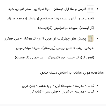
فارسی و املا اول دبستان
~مینا صیادپور، سحر قنواتی، شیدا
قاسمی فیروز آبادی، سیده زهرا سیدقاسم (ویراستار)، محمد میرزایی
(گرافیست)، سپیده مباشرامینی (گرافیست)
پرسش های چهارگزینه ای عربی 9 ام - تیزهوشان
~علی جعفری
ندوشن، زینب فاطمی نویسی (ویراستار)، سپیده مباشرامینی
(تصویرگر)، ثنا حسین پور (تصویرگر)، رعنا جمالی (گرافیست)
مشاهده موارد مشابه بر اساس دسته بندی
کتاب
>
مدرسه
>
متوسطه اول
>
پایه هفتم
>
زبان عربی
کتاب
>
مدرسه
>
ناشرین
>
خیلی سبز
>
کتاب کار