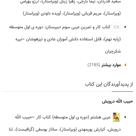
سعید قدردان، نیما بارجی، زهرا زینل (ویراستار)، آرزو بهرامی
(ویراستار)، مریم قربانی (ویراستار)، آویده داودی (ویراستار)
کتاب کار و تمرین عربی سوم دبیرستان: دوره ی اول متوسطه
(پایه نهم)، قابل استفاده دانش آموزان عادی و تیزهوشان
~نیره
شکرچیان
موارد بیشتر
(2185)
از پدیدآورندگان این کتاب
حبیب الله درویش
عربی هشتم (دوره ی اول متوسطه) کتاب کار
~حبیب الله
درویش، کیارش پورمهدی (ویراستار)، ساناز یوسفی (گرافیست)، ثنا