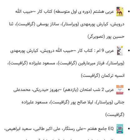
عربی هشتم (دوره ی اول متوسطه) کتاب کار
~حبیب الله
درویش، کیارش پورمهدی (ویراستار)، ساناز یوسفی (گرافیست)، ثنا
حسین پور (تصویرگر)
عربی 9 ام : کتاب کار
~حبیب الله درویش، کیارش پورمهدی
(ویراستار)، فرناز میرعارفین (گرافیست)، مسعود علیزاده (گرافیست)،
انسیه ترکمان (گرافیست)
عربی 2 شب امتحان (یازدهم)
~بهروز حیدربکی، محمدعلی
جنانی (ویراستار)، لیلا صالح پور (گرافیست)، مسعود علیزاده
(گرافیست)
EQ جامع هفتم
~علی رستگار، علی اکبر طالبی، سعید ابراهیمی،