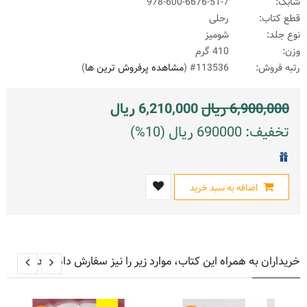
شابک:
978-600-6676-51-7
قطع کتاب:
رحلی
نوع جلد:
شومیز
وزن:
410 گرم
رتبه فروش:
#113536 (
مشاهده پرفروش ترین ها
)
6,900,000
ریال
6,210,000
ریال
تخفیف: 690000 ریال (10%)
اضافه به سبد خرید
خریداران به همراه این کتاب، موارد زیر را نیز سفارش داده اند