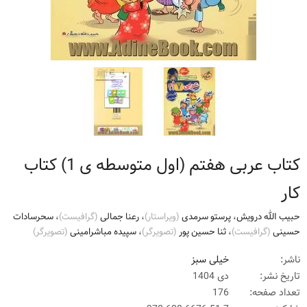
کتاب عربی هفتم (اول متوسطه ی 1) کتاب
کار
حبیب الله درویش
،
پرستو سرمدی
(ويراستار)
،
رعنا جمالی
(گرافيست)
،
سحرسادات
حسینی
(گرافيست)
،
ثنا حسین پور
(تصويرگر)
،
سپیده مباشرامینی
(تصويرگر)
ناشر:
خیلی سبز
تاریخ نشر:
دی 1404
تعداد صفحه:
176