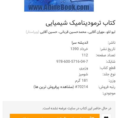
کتاب ترمودینامیک شیمیایی
لیو لئو
،
مهران آقایی
،
محمدحسین قربانی
،
حسین آقایی
(ويراستار)
ناشر:
اندیشه سرا
تاریخ نشر:
خرداد 1390
تعداد صفحه:
112
شابک:
978-600-5716-04-7
قطع کتاب:
وزیری
نوع جلد:
شومیز
وزن:
181 گرم
رتبه فروش:
#70214 (
مشاهده پرفروش ترین ها
)
موجودی:
در حال حاضر این کتاب در سایت عرضه نشده است.