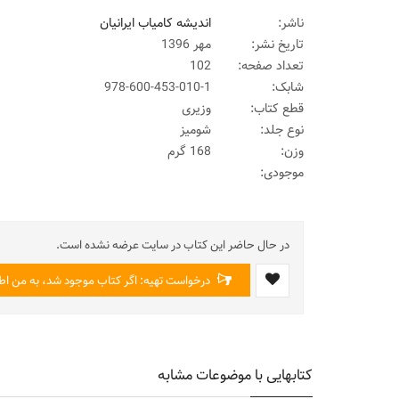
ناشر:
اندیشه کامیاب ایرانیان
تاریخ نشر:
مهر 1396
تعداد صفحه:
102
شابک:
978-600-453-010-1
قطع کتاب:
وزیری
نوع جلد:
شومیز
وزن:
168 گرم
موجودی:
در حال حاضر این کتاب در سایت عرضه نشده است.
درخواست تهیه: اگر کتاب موجود شد، به من اطل
کتابهایی با موضوعات مشابه