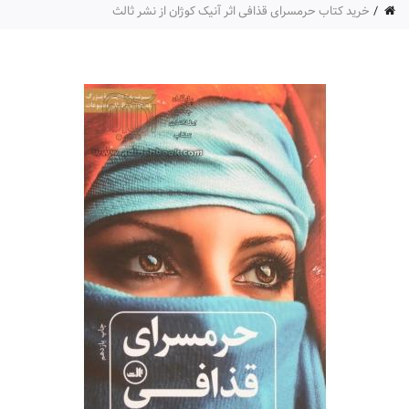
خرید کتاب حرمسرای قذافی اثر آنیک کوژان از نشر ثالث