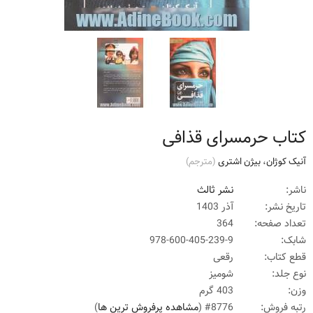
کتاب حرمسرای قذافی
آنیک کوژان
،
بیژن اشتری
(مترجم)
ناشر:
نشر ثالث
تاریخ نشر:
آذر 1403
تعداد صفحه:
364
شابک:
978-600-405-239-9
قطع کتاب:
رقعی
نوع جلد:
شومیز
وزن:
403 گرم
رتبه فروش:
#8776 (
مشاهده پرفروش ترین ها
)