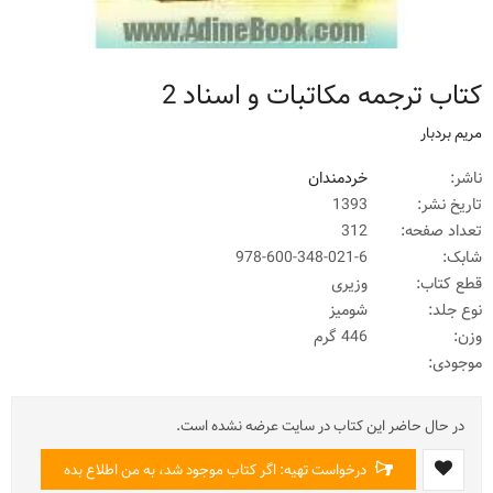
کتاب ترجمه مکاتبات و اسناد 2
مریم بردبار
ناشر:
خردمندان
تاریخ نشر:
1393
تعداد صفحه:
312
شابک:
978-600-348-021-6
قطع کتاب:
وزیری
نوع جلد:
شومیز
وزن:
446 گرم
موجودی:
در حال حاضر این کتاب در سایت عرضه نشده است.
درخواست تهیه: اگر کتاب موجود شد، به من اطلاع بده