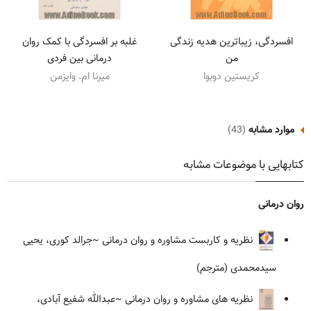
افسردگی، زیباترین هدیه زندگی
غلبه بر افسردگی با کمک روان
من
درمانی بین فردی
کریستین دوبوا
میرنا ام. وایزمن
موارد مشابه
(43)
کتابهایی با موضوعات مشابه
روان درمانی
نظریه و کاربست مشاوره و روان درمانی
~جرالد کوری، یحیی
سیدمحمدی (مترجم)
نظریه های مشاوره و روان درمانی
~عبدالله شفیع آبادی،