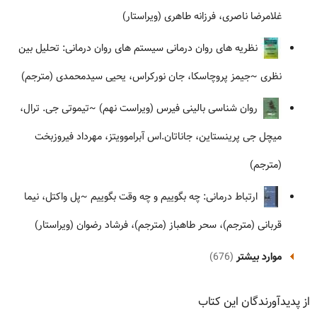
غلامرضا ناصری، فرزانه طاهری (ویراستار)
نظریه های روان درمانی سیستم های روان درمانی: تحلیل بین
نظری
~جیمز پروچاسکا، جان نورکراس، یحیی سیدمحمدی (مترجم)
روان شناسی بالینی فیرس (ویراست نهم)
~تیموتی جی. ترال،
میچل جی پرینستاین، جاناتان.اس آبراموویتز، مهرداد فیروزبخت
(مترجم)
ارتباط درمانی: چه بگوییم و چه وقت بگوییم
~پل واکتل، نیما
قربانی (مترجم)، سحر طاهباز (مترجم)، فرشاد رضوان (ویراستار)
موارد بیشتر
(676)
از پدیدآورندگان این کتاب