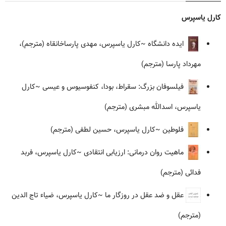
کارل یاسپرس
ایده دانشگاه
~کارل یاسپرس، مهدی پارساخانقاه (مترجم)،
مهرداد پارسا (مترجم)
فیلسوفان بزرگ: سقراط، بودا، کنفوسیوس و عیسی
~کارل
یاسپرس، اسدالله مبشری (مترجم)
فلوطین
~کارل یاسپرس، حسین لطفی (مترجم)
ماهیت روان درمانی: ارزیابی انتقادی
~کارل یاسپرس، فربد
فدائی (مترجم)
عقل و ضد عقل در روزگار ما
~کارل یاسپرس، ضیاء تاج الدین
(مترجم)