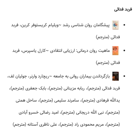
فربد فدائی
پیشگامان روان شناسی رشد
~ویلیام کریستوفر کرین، فربد
فدائی (مترجم)
ماهیت روان درمانی: ارزیابی انتقادی
~کارل یاسپرس، فربد
فدائی (مترجم)
بازگرداندن بیماران روانی به جامعه
~ریچارد وارنر، جولیان لف،
فربد فدائی (مترجم)، ربابه مزینانی (مترجم)، بابک جعفری (مترجم)،
یدالله فرهادی (مترجم)، سامرند سلیمی (مترجم)، ساحل همتی
(مترجم)، نبی الله دریجانی (مترجم)، امید رضائی خسرو آبادی
(مترجم)، مریم محمودی راد (مترجم)، علی ناظری آستانه (مترجم)