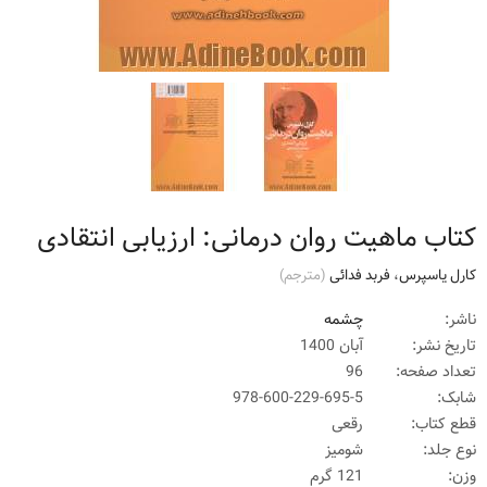
کتاب ماهیت روان درمانی: ارزیابی انتقادی
کارل یاسپرس
،
فربد فدائی
(مترجم)
ناشر:
چشمه
تاریخ نشر:
آبان 1400
تعداد صفحه:
96
شابک:
978-600-229-695-5
قطع کتاب:
رقعی
نوع جلد:
شومیز
وزن:
121 گرم