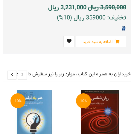
3,590,000
ریال
3,231,000
ریال
تخفیف: 359000 ریال (10%)
اضافه به سبد خرید
خریداران به همراه این کتاب، موارد زیر را نیز سفارش داده اند
10%
10%