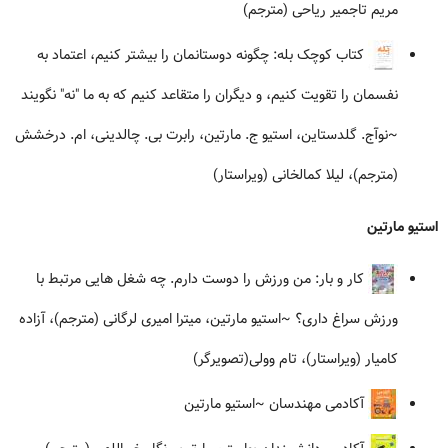
مریم تاجمیر ریاحی (مترجم)
کتاب کوچک بله: چگونه دوستانمان را بیشتر کنیم، اعتماد به
نفسمان را تقویت کنیم، و دیگران را متقاعد کنیم که به ما "نه" نگویند
~نوآج. گلدستاین، استیو ج. مارتین، رابرت بی. چالدینی، ام. درخشش
(مترجم)، لیلا کمالخانی (ویراستار)
استیو مارتین
کار و بار: من ورزش را دوست دارم. چه شغل هایی مرتبط با
ورزش سراغ داری؟
~استیو مارتین، میترا امیری لرگانی (مترجم)، آزاده
کامیار (ویراستار)، تام وولی(تصویرگر)
آکادمی مهندسان
~استیو مارتین