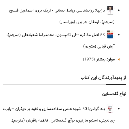
بازیها: روانشناسی روابط انسانی
~اریک برن، اسماعیل فصیح
(مترجم)، ارمغان جزایری (ویراستار)
53 اصل مذاکره
~لی تامپسون، محمدرضا شعبانعلی (مترجم)،
آرش قبایی (مترجم)
موارد بیشتر
(1975)
از پدیدآورندگان این کتاب
نوآج گلدستاین
بله گرفتن! 50 شیوه علمی متقاعدسازی و نفوذ بر دیگران
~رابرت
چیالدینی، استیو مارتین، نوآج گلدستاین، فاطمه باقریان (مترجم)،