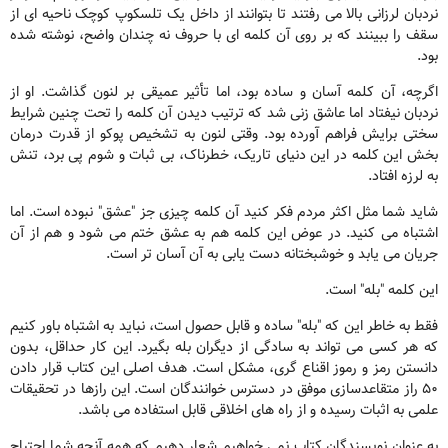
نردبان لرزانی بالا می رفتند تا بتوانند از داخل یک تلسکوپ کوچک ناحیه ای از
سقف را ببینند که بر روی آن کلمه ای با حروف نه چندان واضح، نوشته شده
بود.
اگرچه، آن کلمه آسان و ساده بود، اما تأثیر عمیقی بر لنون گذاشت. او از
نردبان نیفتاد اما عاشق زنی شد که ترتیب دیدن آن کلمه را تحت چنین شرایط
سختی برایش فراهم آورده بود. وقتی لنون به تشخیص پوکو از قدرت درمان
بخش این کلمه در این دنیای تاریک، خطرناک، بی ثبات و شوم پی برد، تنش
به لرزه افتاد.
شاید شما مثل اکثر مردم فکر کنید آن کلمه چیزی جز "عشق" نبوده است. اما
اشتباه می کنید. در عوض این کلمه هم به عشق ختم می شود و هم از آن
جریان می یابد و خوشبختانه دست یابی به آن آسان تر است.
این کلمه "بله" است.
فقط به خاطر این که "بله" ساده و قابل حصول است، نباید به اشتباه باور کنیم
که هر کسی می تواند به سادگی از دیگران بله بگیرد. این کار حداقل، بدون
دانستن رمز و رموز اقناع گری، مشکل است. هدف اصلی این کتاب قرار دادن
۵۰ راز متقاعدسازی موفق در دسترس خوانندگان است. این رازها در تحقیقات
علمی به اثبات رسیده و از راه های اخلاقی قابل استفاده می باشد.
به عنوان نویسندگان کتاب نمی خواهیم شعار دهیم که همه آنچه شما احتیاج