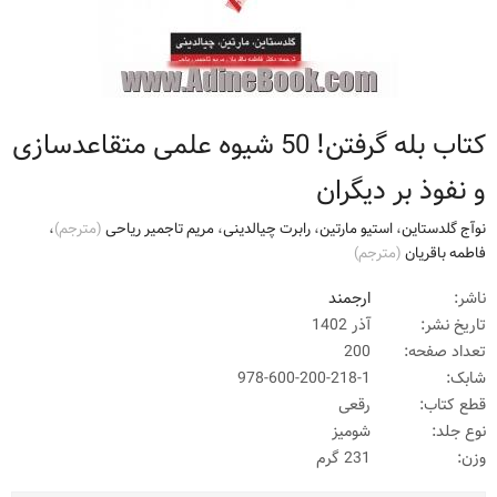
کتاب بله گرفتن! 50 شیوه علمی متقاعدسازی
و نفوذ بر دیگران
نوآج گلدستاین
،
استیو مارتین
،
رابرت چیالدینی
،
مریم تاجمیر ریاحی
(مترجم)
،
فاطمه باقریان
(مترجم)
ناشر:
ارجمند
تاریخ نشر:
آذر 1402
تعداد صفحه:
200
شابک:
978-600-200-218-1
قطع کتاب:
رقعی
نوع جلد:
شومیز
وزن:
231 گرم