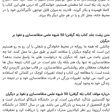
دارید یک بله است اما مطمئن هستیم، خوانندگانی که درس های این کتاب را
کاملا فهمیده و بکار گیرند، قادرند به میزان قابل توجهی تأثیرگذاری خود را در
محیط خانه، محل کار و یا در هر جای دیگر بالا ببرند.
متن پشت جلد کتاب بله گرفتن! 50 شیوه علمی متقاعدسازی و نفوذ بر
دیگران
چالشی که همه ما روزانه در محیط خانوادگی و شغلی با آن رو به رو هستیم
این است که چگونه دیگران را متقاعد کنیم بر طبق میل ما عمل کنند. اما چه
چیزی باعث می شود که دیگران به درخواست های ما پاسخ مثبت بدهد؟
متقاعدسازی نه تنها یک هنر بلکه یک علم است. در این کتاب نتیجه سال ها
تحقیقات محققان علم روانشناسی متقاعدسازی، در قالب مواردی کاربردی ارائه
شده است. با مطالعه این کتاب و ایجاد تغییرات کوچک در کلماتی که استفاده
می کنید، می توانید تغییرات بزرگی در قدرت متقاعدسازی خود و در نتیجه در
زندگی خود به وجود آورید.
درباره مولف کتاب بله گرفتن! 50 شیوه علمی متقاعدسازی و نفوذ بر دیگران
نوا گلدستین شاگرد کیالدینی است. او در دانشگاه شیکاگو استادیار است و
فارغ التحصیل از مدرسه ی بازرگانی می باشد. وی در سال 2007 در دانشگاه
ایالت آریزونا زیر نظر کیالدینی مدرک دکترای خود را دریافت کرد و تحقیقات