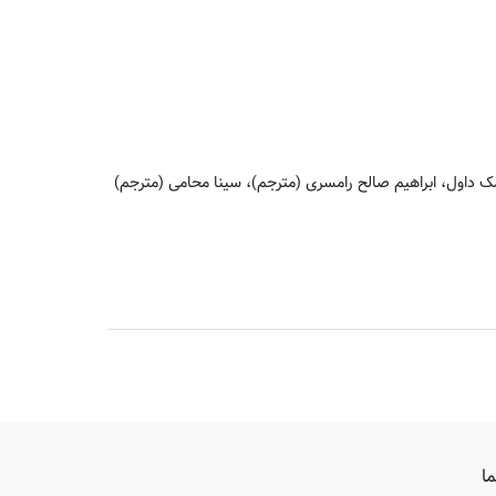
داول، ابراهیم صالح رامسری (مترجم)، سینا محامی (مترجم)
ما