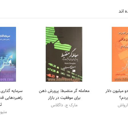
ه اند
و میلیون دلار
معامله گر منضبط: پرورش ذهن
سرمایه گذاری م
ردم؟
برای موفقیت در بازار
راهبردهایی قد
ث
ارواش
مارک ج. داگلاس
متیو 