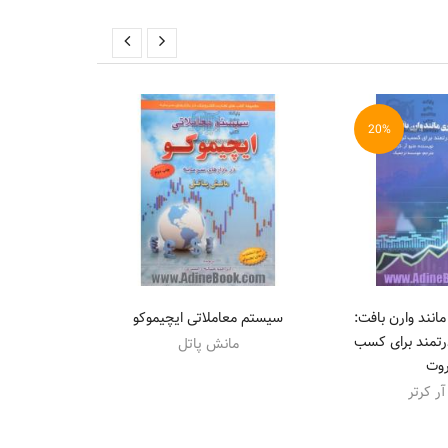
20%
انند وارن بافت:
سیستم معاملاتی ایچیموکو
زندگی از راه 
رتمند برای کسب
مانش پاتل
روت
الک
آر کرتر