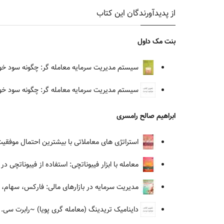
از پدیدآورندگان این کتاب
بنت مک داول
سیستم مدیریت سرمایه معامله گر: چگونه سود خود 
سیستم مدیریت سرمایه معامله گر: چگونه سود خود 
ابراهیم صالح رامسری
استراتژی های معاملاتی با بیشترین احتمال موفقی
معامله با ابزار فیبوناتچی: استفاده از فیبوناتچی در
مدیریت سرمایه در بازارهای مالی: فارکس، سهام، آ
داینامیک تریدینگ (معامله گری پویا)
~رابرت سی. م