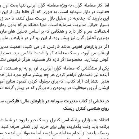
اما اکثر معامله گران، به ویژه معامله گران ایرانی تنها بحث ا
فعالیت در بازار سرمایه است، به طوری که اگر فقط یکی از این سه
این باورند که چنانچه در تحلیل بازار درست عمل کنند، تا حد ز
بسیار حیاتی مدیریت سرمایه است. قویا معتقدیم که بدون رعایت
احتمالات سر و کار دارد و هنگامی که بر اساس تحلیل های مان د
بهترین تحلیل گران نیز پیش رود. از این رو کار در بازارهای ما
اگر در بازارهای اهرمی مانند فارکس کار می کنید، اهمیت مدیری
ارمغان می آورد، ریسک معامله گر را شدیدا بالا می برد. دستیا
گوش نیندازید. مخصوصا اگر تازه کار هستید، هرگز فراموش نکنید
یکی از مشکلاتی که معامله گران ایرانی با آن رو به رو هستند، 
آینده نیز قصدمان فراهم کردن هر چه بیشتر منابع مورد نیاز هم 
مدیر انتشارات آراد کتاب، که برای برطرف کردن کمبود منابع آ
ایشان آرزوی موفقیت در پیمودن راه بزرگی که در پیش گرفته اند
در بخشی از کتاب مدیریت سرمایه در بازارهای مالی: فارکس، سه
روان شناسی کنترل ریسک
اعتقاد به مزایای روانشناسی کنترل ریسک دیر یا زود در شما
برنامه باید وقت بگذارید، پولی برای خرید ابزار کمکی صرف کنی
ریسک را بعد از انجام معامله می‌فهمند اما معمولا این ایده در