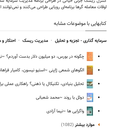
کنترل ریسک جزئی حیاتی در طراحی برنامه مدیریت سرمایه شخصی
اوقات معامله گرها برنامه‌ای رویایی طراحی می‌کنند و نمی‌توانند
کتابهایی با موضوعات مشابه
سرمایه گذاری - تجزیه و تحلیل
•
مدیریت ریسک
•
احتکار و 
چگونه در بورس، دو میلیون دلار بدست آوردم؟
~نیک
الگوهای شمعی ژاپنی
~استیو نیسون، کامیار فراهان
تحلیل بنیادی، تکنیکال یا ذهنی؟ راهکاری عملی بر
دوئل با روند
~محمد شعبانی
واگرایی ها
~نیما آزادی
موارد بیشتر
(1082)