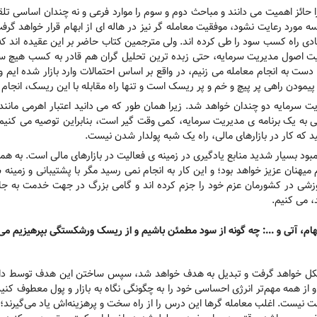
ول را حائز اهمیت می دانند و مباحث دوم و سوم را موارد فرعی و نه چندان اساسی
 مورد رعایت نشود، موفقیت معامله گر نیز در هاله ای از ابهام قرار خواهد گرفت.
یادی راه کسب سود را طی کرده اند. ولی مترجمین کتاب حاضر بر این عقیده اند که
 اصول مدیریت سرمایه، حتی زبده ترین تحلیل گران هم قادر به کسب هیچ سودی در
ست به انجام معامله می زنیم، در واقع بر اساس احتمالات وارد بازار شده ایم 
لی پیمودن راهی پر پیچ و خم و پر ریسک است و تنها راه مقابله با این ریسک، انجا
ت سرمایه دو چندان خواهد شد. زیرا همان طور که می دانید اعتبار اهرمی مانند 
بی به یک برنامه ی مدیریت سرمایه، کمی وقت گیر است، بنابراین توصیه می کنیم
 که کار در بازارهای مالی، راه یک شبه پولدار شدن نیست.
کمبود بسیار شدید منابع یادگیری در زمینه ی فعالیت در بازارهای مالی است. به ه
میهنان عزیز خواهد بود؛ و این کار به انجام نمی رسید مگر با پشتیبانی و زمینه
موزشی در کشورمان عزم خود را جزم کرده اند و گامی بزرگ در جهت خدمت به جامعه
، می کنیم.
ام، آتی و ...: چه گونه از سود مطمئن باشیم و از ریسک ورشکستگی بپرهیزیم می 
 شکل خواهد گرفت و تبدیل به هدف خواهد شد، سپس ساختن این هدف توسط داشته
د و از همه مهم‌تر انرژی احساسی خود را به چگونگی نگاه به بازار و پول معطوف 
ست نیست. اغلب معامله گرها این درس را از راه سخت و پرهزینه‌اش یاد می‌گیرند؛