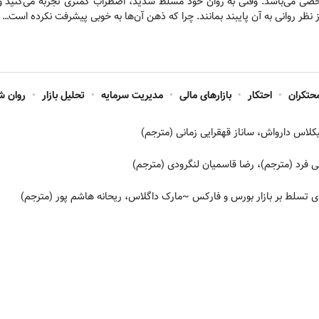
 می‌باشد. وقتی به روان خود مسلط شدید، اضطراب کمتری تجربه می‌کنید و قاد
 از نظر روانی به آن پایبند بمانند. چرا که ذهن آن‌ها به خوبی پیشرفت نکرده است…
محتکران
•
احتکار
•
بازارهای مالی
•
مدیریت سرمایه
•
تحلیل بازار
•
روان ش
لاس دارواش، ساناز قهقرایی زمانی (مترجم)
ی فرد (مترجم)، رضا قاسمیان لنگرودی (مترجم)
ای تسلط بر بازار بورس و فارکس
~مارک داگلاس، ریحانه هاشم پور (مترجم)