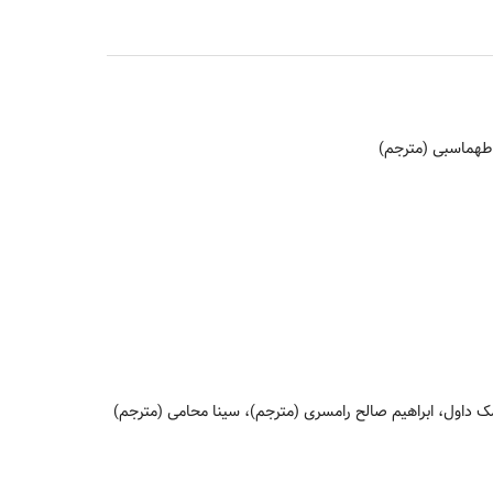
هماسبی (مترجم)
داول، ابراهیم صالح رامسری (مترجم)، سینا محامی (مترجم)