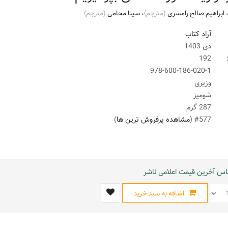
ابراهیم صالح رامسری
(مترجم)
،
سینا محامی
(مترجم)
آراد کتاب
دی 1403
192
978-600-186-020-1
وزیری
شومیز
287 گرم
#577 (
مشاهده پرفروش ترین ها
)
ساس آخرین قیمت اعلامی ناشر
اضافه به سبد خرید