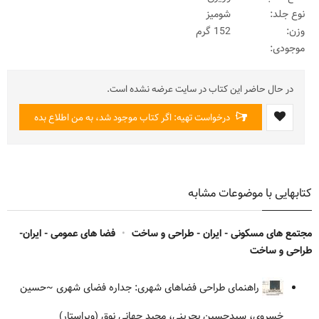
نوع جلد:
شومیز
وزن:
152 گرم
موجودی:
در حال حاضر این کتاب در سایت عرضه نشده است.
درخواست تهیه: اگر کتاب موجود شد، به من اطلاع بده
کتابهایی با موضوعات مشابه
مجتمع های مسکونی - ایران - طراحی و ساخت
•
فضا های عمومی - ایران-
طراحی و ساخت
راهنمای طراحی فضاهای شهری: جداره فضای شهری
~حسین
خسروی، سیدحسین بحرینی، مجید جهانی نوق (ویراستار)