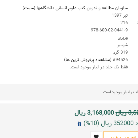
سازمان مطالعه و تدوین کتب علوم انسانی دانشگاهها (سمت)
تیر 1397
216
978-600-02-0441-9
وزیری
شومیز
319 گرم
#94526 (
مشاهده پرفروش ترین ها
)
فقط یک جلد در انبار موجود است.
 در انبار موجود است.
3,5
ریال
3,168,000
ریال
10%)
افه به سبد خرید