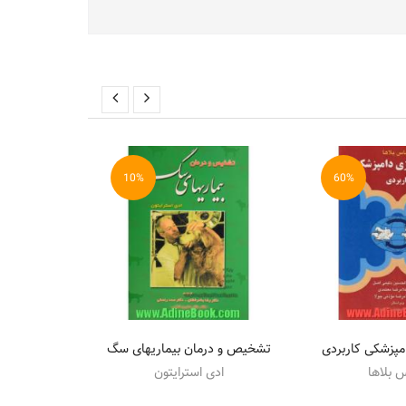
10%
60%
امپزشکی کاربردی
تشخیص و درمان بیماریهای سگ
تاریخ نقاشی 
 بلاها
ادی استرایتون
مرت