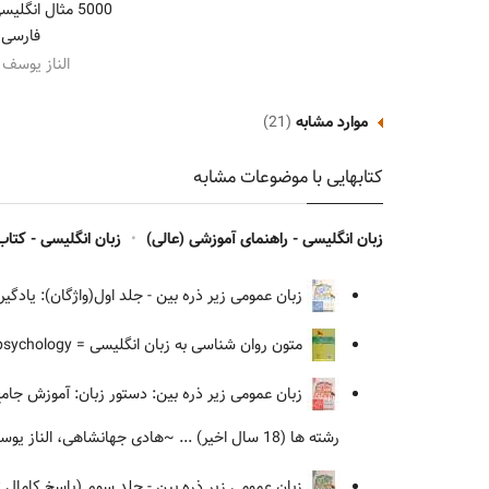
5000 مثال انگل
فارسی، 
الناز یوسف 
موارد مشابه
(21)
کتابهایی با موضوعات مشابه
زبان انگلیسی - راهنمای آموزشی (عالی)
•
زبان انگلیسی - کتاب
زبان عمومی زیر ذره بین - جلد اول(واژگان): یادگیری 2675 لغت مهم و پرتکرار در 114 روز، بیش از 5000 مثال انگلیسی مهم با ترجمه فارس
متون روان شناسی به زبان انگلیسی = Readings in psychology
زبان عمومی زیر ذره بین: دستور زبان: آموزش جامع 
رشته ها (18 سال اخیر) ...
~هادی جهانشاهی، الناز یوسف
زبان عمومی زیر ذره بین - جلد سوم (پاسخ کامال 