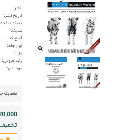
ناشر:
تاریخ نشر:
تعداد صفحه:
شابک:
قطع کتاب:
نوع جلد:
وزن:
رتبه فروش:
موجودی:
فقط یک جلد
20,000
تخفیف: 352000 ریال (
اض