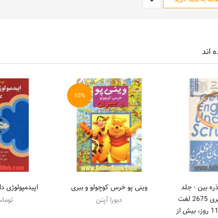
ه اند
10%
ره بین - جلد
وینی پو خرس کوچولو و ببری
اپیدمپولوژی د
اول(واژگان): یادگیری 2675 لغت
دبورا آپتن
توماس
مهم و پرتکرار در 114 روز، بیش از