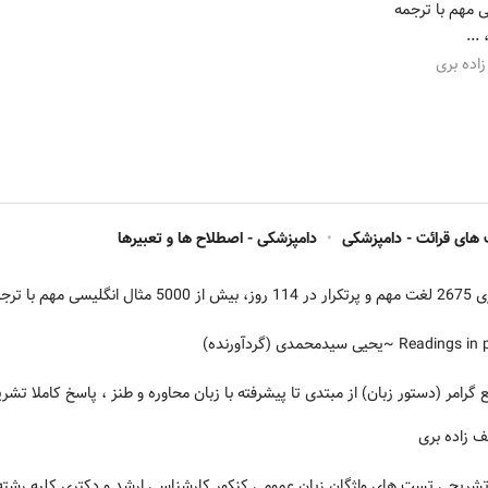
یسی مهم با ترجمه
...
زاده بری
 های قرائت - دامپزشکی
•
دامپزشکی - اصطلاح ها و تعبیرها
ی، ...
~یحیی سیدمحمدی (گردآورنده)
گرامر (دستور زبان) از مبتدی تا پیشرفته با زبان محاوره و طنز ، پاسخ کاملا ت
 زاده بری
تشریحی تست های واژگان زبان عمومی کنکور کارشناسی ارشد و دکتری کلیه رشته