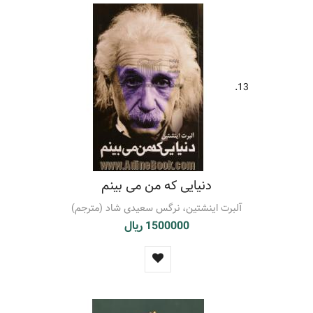
13.
دنیایی که من می بینم
آلبرت اینشتین، نرگس سعیدی شاد (مترجم)
1500000 ریال