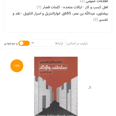
اطلاعات عمومی
(2)
اهل کسب و کار - ایالات متحده - کلمات قصار
(1)
بیضاوی، عبدالله بن عمر، 685ق. انوارالتنزیل و اسرار التاویل - نقد و
تفسیر
(2)
تاریخ - مطالب گونه گون
(2)
تمدن اسلامی
(1)
جابز، استیون، 1955 - 2011 م - کلمات قصار
(1)
ترتیب بر اساس:
و موجودی
داستان های اخلاقی - قرن 14
(1)
داستان های فارسی - قرن 11ق.
(2)
دیوارنوشته ها - سوریه - جنبه های سیاسی
(1)
زنان در ادبیات
(1)
10%
سوریه - تاریخ - جنگ داخلی، 2011م.
(1)
شعر فارسی - قرن 14
(1)
شعر فارسی - مجموعه ها
(2)
1.
شناخت (فلسفه)
(1)
شگفتی های جهان
(1)
صلح
(7)
علوم - مطالب گونه گون
(2)
فیزیک
(7)