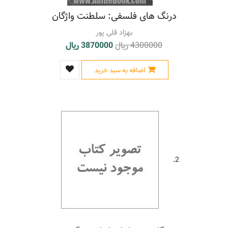
ماسک، ایلن، 1971 - م. - کلمات قصار
(1)
درنگ های فلسفی: سلطنت واژگان
مجموعه ها
(3)
مجموعه های فارسی
(1)
بهزاد قلی پور
مجموعه های فارسی - قرن 14
(2)
4300000 ریال
3870000 ریال
مسائل متفرقه
(43)
مسائل متفرقه - مجموعه ها
(3)
اضافه به سبد خرید
مطالب گونه گون
(43)
مهارت های زندگی
(1)
نثر فارسی - مجموعه ها
(3)
نقل قول ها
(3)
نکته گویی ها و گزینه گویی ها
(2)
چهارده معصوم - روایات
(1)
چهارده معصوم - مسائل متفرقه
(1)
2.
چهارده معصوم - کلمات قصار
(1)
کلمات قصار
(8)
کلمات قصار انگلیسی
(2)
گفتارها و سخنرانی ها
(2)
یهودیان
(7)