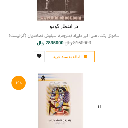
در انتظار گودو
ساموئل بکت، علی اکبر علیزاد (مترجم)، سیاوش تصاعدیان (گرافیست)
3150000 ریال
2835000 ریال
اضافه به سبد خرید
10%
11.