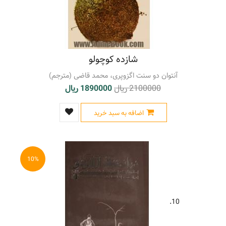
شازده کوچولو
آنتوان دو سنت اگزوپری، محمد قاضی (مترجم)
2100000 ریال
1890000 ریال
اضافه به سبد خرید
10%
10.