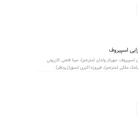
ازایی اسپیروف
ن اسپیروف، مهرناز ولدان (مترجم)، مینا فتحی کازرونی
امک ملکی (مترجم)، فیروزه اکبری اسبق(زیرنظر)