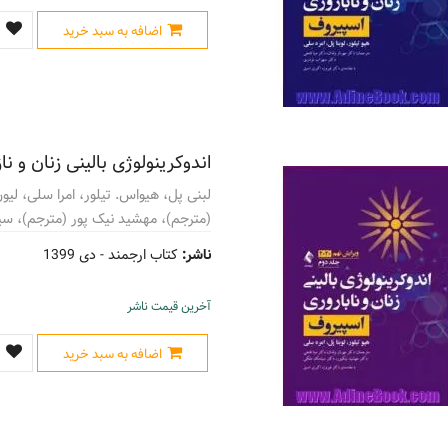
اضافه به سبد خرید
اندوکرینولوژی بالینی زنان و ن
لبنی پل، هیواس. تیلور، امرا سلی، لیو
(مترجم)، مهشید نیک پور (مترجم)، سی
ناشر:
کتاب ارجمند -
دی 1399
آخرین قیمت ناشر
اضافه به سبد خرید