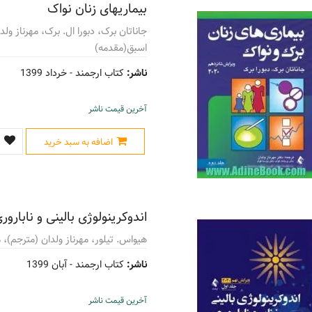
بیماریهای زنان نواک
جاناتان برک، دبورا ال. برک، مهرناز ول
اسبق(مقدمه)
ناشر:
کتاب ارجمند -
خرداد 1399
آخرین قیمت ناشر
اضافه به سبد خرید
اندوکرینولوژی بالینی و نابارو
هیواس. تیلور، مهرناز ولدان (مترجم)، 
ناشر:
کتاب ارجمند -
آبان 1399
آخرین قیمت ناشر