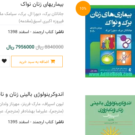
بیماریهای زنان نواک
10%
جاناتان برک، دبورا ال. برک، سیامک مل
فیروزه اکبری اسبق(مقدمه)
ناشر:
کتاب ارجمند -
اسفند 1398
8840000 ریال
7956000 ریال
اضافه به سبد خرید
اندوکرینولوژی بالینی زنان و نا
لیون اسپراف، مارک فریتز، مهرناز ولدا
(مترجم)، علیرضا بهشادفر (مترجم)، عبد
ناشر:
کتاب ارجمند -
اسفند 1395